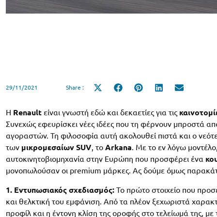
29/11/2021
Share :
Share
Share
Share
Share
Share
on
on
on
on
on
X
Facebook
Pinterest
LinkedIn
Email
(Twitter)
Η
Renault
είναι γνωστή εδώ και δεκαετίες για τις
καινοτομί
Συνεχώς εφευρίσκει νέες ιδέες που τη φέρνουν μπροστά απ
αγοραστών. Τη φιλοσοφία αυτή ακολουθεί πιστά και ο νεότ
των
μικρομεσαίων SUV
, το
Arkana
. Με το εν λόγω μοντέλο
αυτοκινητοβιομηχανία στην Ευρώπη που προσφέρει ένα
κο
μονοπωλούσαν οι premium μάρκες. Ας δούμε όμως παρακάτ
1. Εντυπωσιακός σχεδιασμός:
Το πρώτο στοιχείο που προσε
και θελκτική του εμφάνιση. Από τα πλέον ξεχωριστά χαρακτη
προφίλ και η έντονη κλίση της οροφής στο τελείωμά της, μ