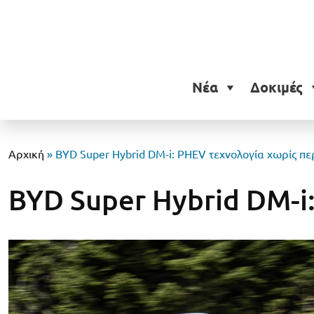
Νέα
Δοκιμές
Αρχική
»
BYD Super Hybrid DM-i: PHEV τεχνολογία χωρίς πε
BYD Super Hybrid DM-i