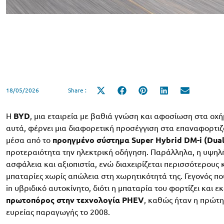
18/05/2026
Share :
Share
Share
Share
Share
Share
on
on
on
on
on
X
Facebook
Pinterest
LinkedIn
Email
(Twitter)
Η
BYD
, μια εταιρεία με βαθιά γνώση και αφοσίωση στα οχήμ
αυτά, φέρνει μια διαφορετική προσέγγιση στα επαναφορτιζό
μέσα από το
προηγμένο σύστημα Super Hybrid DM-i (Dua
προτεραιότητα την ηλεκτρική οδήγηση. Παράλληλα, η υψηλ
ασφάλεια και αξιοπιστία, ενώ διαχειρίζεται περισσότερους
μπαταρίες χωρίς απώλεια στη χωρητικότητά της. Γεγονός πο
in υβριδικό αυτοκίνητο, διότι η μπαταρία του φορτίζει και 
πρωτοπόρος στην τεχνολογία PHEV
, καθώς ήταν η πρώτ
ευρείας παραγωγής το 2008.