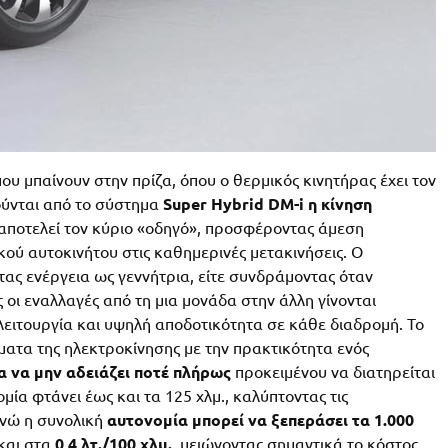
υ μπαίνουν στην πρίζα, όπου ο θερμικός κινητήρας έχει τον
ούνται από το σύστημα
Super Hybrid DM-i η κίνηση
 αποτελεί τον κύριο «οδηγό», προσφέροντας άμεση
ού αυτοκινήτου στις καθημερινές μετακινήσεις. Ο
τας ενέργεια ως γεννήτρια, είτε συνδράμοντας όταν
 οι εναλλαγές από τη μια μονάδα στην άλλη γίνονται
ειτουργία και υψηλή αποδοτικότητα σε κάθε διαδρομή. Το
ματα της ηλεκτροκίνησης με την πρακτικότητα ενός
α να μην αδειάζει ποτέ πλήρως
προκειμένου να διατηρείται
μία φτάνει έως και τα 125 χλμ., καλύπτοντας τις
ενώ η συνολική
αυτονομία μπορεί να
ξεπεράσει τα 1.000
και στα
0,4 λτ./100 χλμ.
, μειώνοντας σημαντικά το κόστος