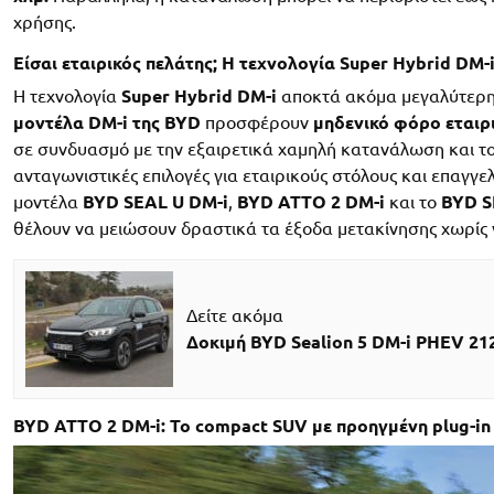
χρήσης.
Είσαι εταιρικός πελάτης; Η τεχνολογία Super Hybrid DM-i 
Η τεχνολογία
Super Hybrid DM-i
αποκτά ακόμα μεγαλύτερη β
μοντέλα DM-i της BYD
προσφέρουν
μηδενικό φόρο εταιρ
σε συνδυασμό με την εξαιρετικά χαμηλή κατανάλωση και το 
ανταγωνιστικές επιλογές για εταιρικούς στόλους και επαγγε
μοντέλα
BYD SEAL U DM-i
,
BYD ATTO 2 DM-i
και το
BYD S
θέλουν να μειώσουν δραστικά τα έξοδα μετακίνησης χωρίς 
Δείτε ακόμα
Δοκιμή BYD Sealion 5 DM-i PHEV 21
BYD ATTO 2 DM-i: Το compact SUV με προηγμένη plug-in