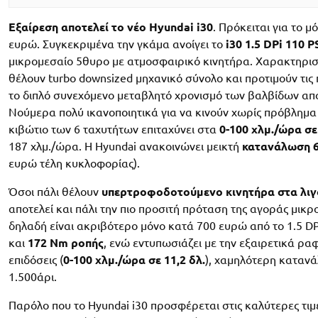
Εξαίρεση αποτελεί το νέο Hyundai i30
. Πρόκειται για το 
ευρώ. Συγκεκριμένα την γκάμα ανοίγει το
i30 1.5 DPi 110 
μικρομεσαίο 5θυρο με ατμοσφαιρικό κινητήρα. Χαρακτηριστ
θέλουν turbo downsized μηχανικό σύνολο και προτιμούν τις 
το διπλό συνεχόμενο μεταβλητό χρονισμό των βαλβίδων απ
Νούμερα πολύ ικανοποιητικά για να κινούν χωρίς πρόβλημα
κιβώτιο των 6 ταχυτήτων επιταχύνει στα
0-100 χλμ./ώρα σε
187 χλμ./ώρα. Η Hyundai ανακοινώνει μεικτή
κατανάλωση 6,
ευρώ τέλη κυκλοφορίας).
Όσοι πάλι θέλουν
υπερτροφοδοτούμενο κινητήρα στα λιγ
αποτελεί και πάλι την πιο προσιτή πρόταση της αγοράς μικρο
δηλαδή είναι ακριβότερο μόνο κατά 700 ευρώ από το 1.5 DP
και
172 Nm ροπής
, ενώ εντυπωσιάζει με την εξαιρετικά ρα
επιδόσεις (
0-100 χλμ./ώρα σε 11,2 δλ.
), χαμηλότερη καταν
1.500άρι.
Παρόλο που το Hyundai i30 προσφέρεται στις καλύτερες τιμ