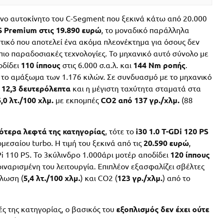
μόνο αυτοκίνητο του C-Segment που ξεκινά κάτω από 20.000
PS Premium στις 19.890 ευρώ
, το μοναδικό παράλληλα
ικό που αποτελεί ένα ακόμα πλεονέκτημα για όσους δεν
πιο παραδοσιακές τεχνολογίες. Το μηχανικό αυτό σύνολο με
οδίδει
110 ίππους
στις 6.000 σ.α.λ. και
144 Nm ροπής
.
 το αμάξωμα των 1.176 κιλών. Σε συνδυασμό με το μηχανικό
 12,3 δευτερόλεπτα
και η μέγιστη ταχύτητα σταματά στα
0 λτ./100 χλμ.
με εκπομπές
CO2 από 137 γρ./χλμ.
(88
ότερα λεφτά της κατηγορίας
, τότε το
i30 1.0 T-GDi 120 PS
μεσαίου turbo. Η τιμή του ξεκινά από τις
20.590 ευρώ
,
i 110 PS. To 3κύλινδρο 1.000άρι μοτέρ αποδίδει
120 ίππους
φιναρισμένη του λειτουργία. Επιπλέον εξασφαλίζει σβέλτες
άλωση (
5,4 λτ./100 χλμ.
) και CO2 (
123 γρ./χλμ.
) από το
ές της κατηγορίας, ο βασικός του
εξοπλισμός δεν έχει ούτε