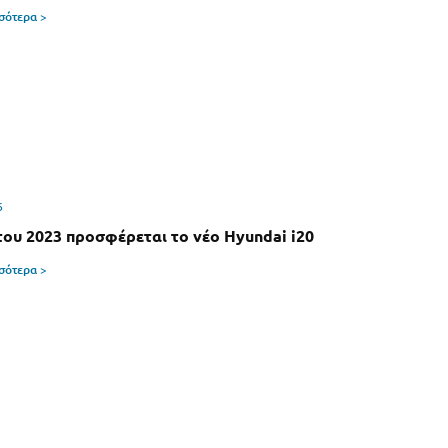
σσότερα >
6
 του 2023 προσφέρεται το νέο Hyundai i20
σσότερα >