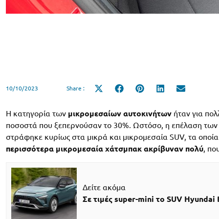
10/10/2023
Share :
Share
Share
Share
Share
Share
on
on
on
on
on
X
Facebook
Pinterest
LinkedIn
Email
(Twitter)
Η κατηγορία των
μικρομεσαίων αυτοκινήτων
ήταν για πολ
ποσοστά που ξεπερνούσαν το 30%. Ωστόσο, η επέλαση των SU
στράφηκε κυρίως στα μικρά και μικρομεσαία SUV, τα οποί
περισσότερα μικρομεσαία χάτσμπακ ακρίβυναν πολύ
, πο
Δείτε ακόμα
Σε τιμές super-mini το SUV Hyundai