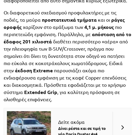
διαφοροποιείται από αυτό σημαντικά κυρίως εξωτερικά.
Οι διαφορετικού σχεδιασμού προφυλακτήρες με τις
ποδιές, τα μαύρα
προστατευτικά τμήματα
και οι
ράγες
οροφής
χαρίζουν στο αμάξωμα των
4,1 μ. μήκους
πιο
περιπετειώδη εμφάνιση. Παράλληλα, με
απόσταση από το
έδαφος 201 χιλιοστά
διαθέτει περισσότερο «αέρα» από
την πλειοψηφία των B-SUV/Crossover, πράγμα που
σημαίνει ότι δίνει τη δυνατότητα στον οδηγό να πατήσει
πιο εύκολα σε κακοτράχαλους χωματόδρομους. Ειδικά
στην
έκδοση Extreme
παρουσιάζει ακόμα πιο
ενδιαφέρουσα εμφάνιση με τις καφέ Copper επενδύσεις
και διακοσμητικά. Πρόσθετα εφοδιάζεται με το χρήσιμο
σύστημα
Extended Grip
, για καλύτερη πρόσφυση σε
ολισθηρές επιφάνειες.
Δείτε ακόμα
Δίνει ρέστα και σε τιμή το
νέο Dacia Duster 4x4