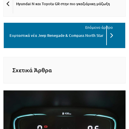
Hyundai N και Toyota GR στην πιο γκαζιάρικη μάζωξη
Εορταστικά νέα Jeep Renegade & Compass North Star
Σχετικά Άρθρα