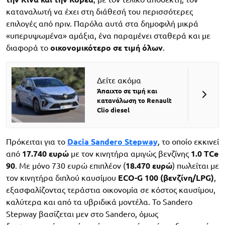
καταναλωτή να έχει στη διάθεσή του περισσότερες
επιλογές από πριν. Παρόλα αυτά στα δημοφιλή μικρά
«υπερυψωμένα» αμάξια, ένα παραμένει σταθερά και με
διαφορά το
οικονομικότερο
σε τιμή όλων
.
Δείτε ακόμα
Άπαιχτο σε τιμή και
κατανάλωση το Renault
Clio diesel
Πρόκειται για το
Dacia Sandero Stepway
, το οποίο εκκινεί
από
17.740 ευρώ
με τον κινητήρα αμιγώς βενζίνης
1.0 TCe
90
. Με μόνο 730 ευρώ επιπλέον (
18.470 ευρώ
) πωλείται με
τον κινητήρα διπλού καυσίμου
ECO-G 100 (βενζίνη/LPG)
,
εξασφαλίζοντας τεράστια οικονομία σε κόστος καυσίμου,
καλύτερα και από τα υβριδικά μοντέλα. Το Sandero
Stepway βασίζεται μεν στο Sandero, όμως