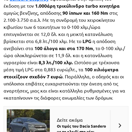
έκδοση με τον
1.000άρη τρικύλινδρο turbo κινητήρα
αμιγώς βενζίνης, απόδοσης
90 ίππων και 160 Nm
στις
2.100-3.750 σ.α.λ. Με τη συνδρομή του χειροκίνητου
κιβωτίου των 6 ταχυτήτων το 0-100 χλμ./ώρα
επιτυγχάνεται σε 12,0 δλ. και η μεικτή κατανάλωση
βρίσκεται στα 6,8 λτ./100 χλμ. Με το
LPG
η απόδοση
ανεβαίνει στα
100 άλογα και στα 170 Nm
, το 0-100 χλμ./
ώρα ολοκληρώνεται σε 11,9 δλ. και η κατανάλωση
υγραερίου είναι
8,3 λτ./100 χλμ.
Ωστόσο με τρέχουσα
μέση τιμή LPG στα 0,883 ευρώ/λτ., τα
100 χιλιόμετρα
στοιχίζουν σχεδόν 7 ευρώ
. Παράλληλα, ο οδηγός και οι
υπόλοιποι επιβάτες ευχαριστιούνται την άνεση από τις
αναρτήσεις, μιας και είναι κατάλληλα ρυθμισμένες για να
«καταπίνουν» τις διάφορες ανωμαλίες των δρόμων.
Δείτε ακόμα
Οι τιμές του Dacia Sandero
με το κλειδί στο χέρι