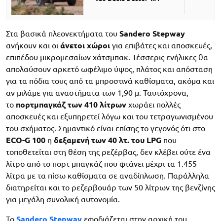
Στα βασικά πλεονεκτήματα του
Sandero Stepway
ανήκουν και οι
άνετοι χώροι
για επιβάτες και αποσκευές,
επιπέδου μικρομεσαίων χάτσμπακ. Τέσσερις ενήλικες θα
απολαύσουν αρκετό ωφέλιμο ύψος, πλάτος και απόσταση
για τα πόδια τους από τα μπροστινά καθίσματα, ακόμα και
αν μιλάμε για αναστήματα των 1,90 μ. Ταυτόχρονα,
το
πορτμπαγκάζ των 410 λίτρων
χωράει πολλές
αποσκευές και εξυπηρετεί λόγω και του τετραγωνισμένου
του σχήματος. Σημαντικό είναι επίσης το γεγονός ότι στο
ECO-G 100
η
δεξαμενή των 40 λτ. του LPG
που
τοποθετείται στη θέση της ρεζέρβας, δεν κλέβει ούτε ένα
λίτρο από το πορτ μπαγκάζ που φτάνει μέχρι τα 1.455
λίτρα με τα πίσω καθίσματα σε αναδίπλωση. Παράλληλα
διατηρείται και το ρεζερβουάρ των 50 λίτρων της βενζίνης
για μεγάλη συνολική αυτονομία.
Το
Sandero Stepway
εφοδιάζεται στην αρχική του