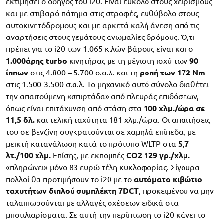
εκτιμήσει ο οδηγός του i20. Είναι εύκολο στους χειρισμούς
και με στιβαρό πάτημα στις στροφές, ευθύβολο στους
αυτοκινητόδρομους και με αρκετά καλή άνεση από τις
αναρτήσεις στους γεμάτους ανωμαλίες δρόμους. Ό,τι
πρέπει για το i20 των 1.065 κιλών βάρους είναι και ο
1.000άρης turbo
κινητήρας με τη μέγιστη ισχύ των
90
ίππων
στις 4.800 – 5.700 σ.α.λ. και τη
ροπή των 172 Nm
στις 1.500-3.500 σ.α.λ. Το μηχανικό αυτό σύνολο διαθέτει
την απαιτούμενη «σπιρτάδα» από πλευράς επιδόσεων,
όπως είναι επιτάχυνση από στάση στα
100 χλμ./ώρα σε
11,5 δλ.
και τελική ταχύτητα 181 χλμ./ώρα. Οι απαιτήσεις
του σε βενζίνη συγκρατούνται σε χαμηλά επίπεδα, με
μεικτή κατανάλωση κατά το πρότυπο WLTP στα
5,7
λτ./100 χλμ.
Επίσης, με εκπομπές
CO2 129 γρ./χλμ.
«πληρώνει» μόνο 83 ευρώ τέλη κυκλοφορίας. Σίγουρα
πολλοί θα προτιμήσουν το i20 με το
αυτόματο κιβώτιο
ταχυτήτων διπλού συμπλέκτη 7DCT
, προκειμένου να μην
ταλαιπωρούνται με αλλαγές σχέσεων ειδικά στα
μποτιλιαρίσματα. Σε αυτή την περίπτωση το i20 κάνει το