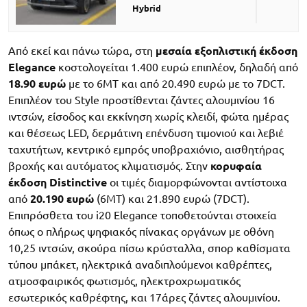
Hybrid
Από εκεί και πάνω τώρα, στη
μεσαία εξοπλιστική έκδοση
Elegance
κοστολογείται 1.400 ευρώ επιπλέον, δηλαδή από
18.90 ευρώ
με το 6MT και από 20.490 ευρώ με το 7DCT.
Επιπλέον του Style προστίθενται ζάντες αλουμινίου 16
ιντσών, είσοδος και εκκίνηση χωρίς κλειδί, φώτα ημέρας
και θέσεως LED, δερμάτινη επένδυση τιμονιού και λεβιέ
ταχυτήτων, κεντρικό εμπρός υποβραχιόνιο, αισθητήρας
βροχής και αυτόματος κλιματισμός. Στην
κορυφαία
έκδοση Distinctive
οι τιμές διαμορφώνονται αντίστοιχα
από
20.190 ευρώ
(6MT) και 21.890 ευρώ (7DCT).
Επιπρόσθετα του i20 Elegance τοποθετούνται στοιχεία
όπως ο πλήρως ψηφιακός πίνακας οργάνων με οθόνη
10,25 ιντσών, σκούρα πίσω κρύσταλλα, σπορ καθίσματα
τύπου μπάκετ, ηλεκτρικά αναδιπλούμενοι καθρέπτες,
ατμοσφαιρικός φωτισμός, ηλεκτροχρωματικός
εσωτερικός καθρέφτης, και 17άρες ζάντες αλουμινίου.