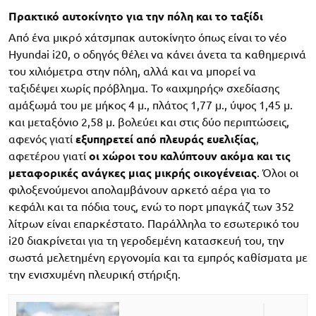
Πρακτικό αυτοκίνητο για την πόλη και το ταξίδι
Από ένα μικρό χάτσμπακ αυτοκίνητο όπως είναι το νέο
Hyundai i20, ο οδηγός θέλει να κάνει άνετα τα καθημερινά
του χιλιόμετρα στην πόλη, αλλά και να μπορεί να
ταξιδέψει χωρίς πρόβλημα. Το «αιχμηρής» σχεδίασης
αμάξωμά του με μήκος 4 μ., πλάτος 1,77 μ., ύψος 1,45 μ.
και μεταξόνιο 2,58 μ. βολεύει και στις δύο περιπτώσεις,
αφενός γιατί
εξυπηρετεί από πλευράς ευελιξίας
,
αφετέρου γιατί
οι χώροι του καλύπτουν ακόμα και τις
μεταφορικές ανάγκες μιας μικρής οικογένειας
. Όλοι οι
φιλοξενούμενοι απολαμβάνουν αρκετό αέρα για το
κεφάλι και τα πόδια τους, ενώ το πορτ μπαγκάζ των 352
λίτρων είναι επαρκέστατο. Παράλληλα το εσωτερικό του
i20 διακρίνεται για τη γεροδεμένη κατασκευή του, την
σωστά μελετημένη εργονομία και τα εμπρός καθίσματα με
την ενισχυμένη πλευρική στήριξη.