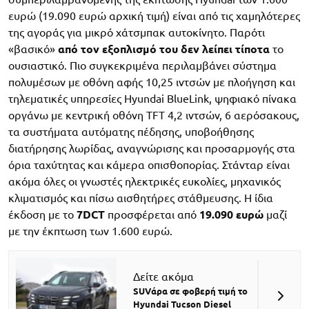
ευρώ (19.090 ευρώ αρχική τιμή) είναι από τις χαμηλότερες
της αγοράς για μικρό χάτσμπακ αυτοκίνητο. Παρότι
«βασικό»
από τον εξοπλισμό του δεν λείπει τίποτα
το
ουσιαστικό. Πιο συγκεκριμένα περιλαμβάνει σύστημα
πολυμέσων με οθόνη αφής 10,25 ιντσών με πλοήγηση και
τηλεματικές υπηρεσίες Hyundai BlueLink, ψηφιακό πίνακα
οργάνω με κεντρική οθόνη TFT 4,2 ιντσών, 6 αερόσακους,
τα συστήματα αυτόματης πέδησης, υποβοήθησης
διατήρησης λωρίδας, αναγνώρισης και προσαρμογής στα
όρια ταχύτητας και κάμερα οπισθοπορίας. Στάνταρ είναι
ακόμα όλες οι γνωστές ηλεκτρικές ευκολίες, μηχανικός
κλιματισμός και πίσω αισθητήρες στάθμευσης. Η ίδια
έκδοση με το
7DCT
προσφέρεται από
19.090 ευρώ
μαζί
με την έκπτωση των 1.600 ευρώ.
Δείτε ακόμα
SUVάρα σε φοβερή τιμή το
Hyundai Tucson Diesel