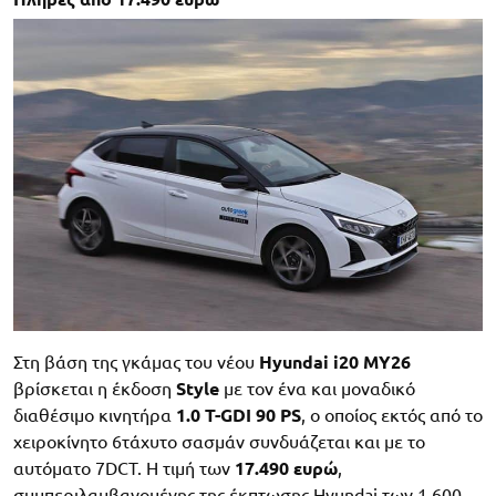
Στη βάση της γκάμας του νέου
Hyundai i20 MY26
βρίσκεται η έκδοση
Style
με τον ένα και μοναδικό
διαθέσιμο κινητήρα
1.0 T-GDI 90 PS
, ο οποίος εκτός από το
χειροκίνητο 6τάχυτο σασμάν συνδυάζεται και με το
αυτόματο 7DCT. Η τιμή των
17.490 ευρώ
,
συμπεριλαμβανομένης της έκπτωσης Hyundai των 1.600