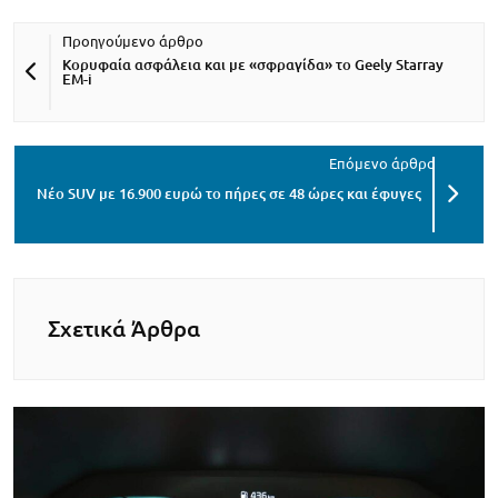
Κορυφαία ασφάλεια και με «σφραγίδα» το Geely Starray
EM-i
Νέο SUV με 16.900 ευρώ το πήρες σε 48 ώρες και έφυγες
Σχετικά Άρθρα