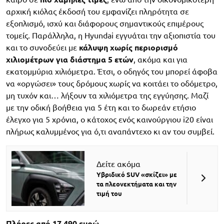
αρχική κιόλας έκδοσή του εμφανίζει πληρότητα σε
εξοπλισμό, ισχύ και διάφορους σημαντικούς επιμέρους
τομείς. Παράλληλα, η Hyundai εγγυάται την αξιοπιστία του
και το συνοδεύει με
κάλυψη χωρίς περιορισμό
χιλιομέτρων για διάστημα 5 ετών
, ακόμα και για
εκατομμύρια χιλιόμετρα. Έτσι, ο οδηγός του μπορεί άφοβα
να «οργώσει» τους δρόμους χωρίς να κοιτάει το οδόμετρο,
μη τυχόν και… λήξουν τα χιλιόμετρα της εγγύησης. Μαζί
με την οδική βοήθεια για 5 έτη και το δωρεάν ετήσιο
έλεγχο για 5 χρόνια, ο κάτοχος ενός καινούργιου i20 είναι
πλήρως καλυμμένος για ό,τι αναπάντεχο κι αν του συμβεί.
Δείτε ακόμα
Υβριδικό SUV «σκίζει» με
τα πλεονεκτήματα και την
τιμή του
Πλήρες από 17.490 ευρώ