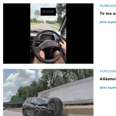
04/08/202
Το πιο 
Δείτε περι
31/07/202
Αδέσποτ
Δείτε περι