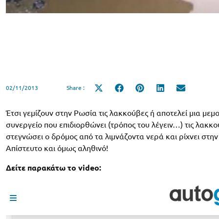
02/11/2013
Share :
Share
Share
Share
Share
Share
on
on
on
on
on
X
Facebook
Pinterest
LinkedIn
Email
(Twitter)
Έτσι γεμίζουν στην Ρωσία τις λακκούβες ή αποτελεί μια με
συνεργείο που επιδιορθώνει (τρόπος του λέγειν…) τις λακκο
στεγνώσει ο δρόμος από τα λιμνάζοντα νερά και ρίχνει στη
Απίστευτο και όμως αληθινό!
Δείτε παρακάτω το video: