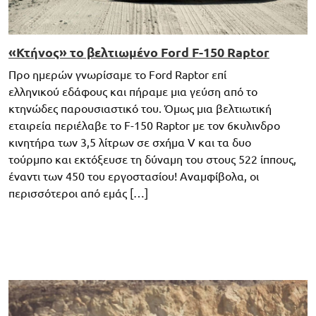
«Κτήνος» το βελτιωμένο Ford F-150 Raptor
Προ ημερών γνωρίσαμε το Ford Raptor επί
ελληνικού εδάφους και πήραμε μια γεύση από το
κτηνώδες παρουσιαστικό του. Όμως μια βελτιωτική
εταιρεία περιέλαβε το F-150 Raptor με τον 6κυλινδρο
κινητήρα των 3,5 λίτρων σε σχήμα V και τα δυο
τούρμπο και εκτόξευσε τη δύναμη του στους 522 ίππους,
έναντι των 450 του εργοστασίου! Αναμφίβολα, οι
περισσότεροι από εμάς […]