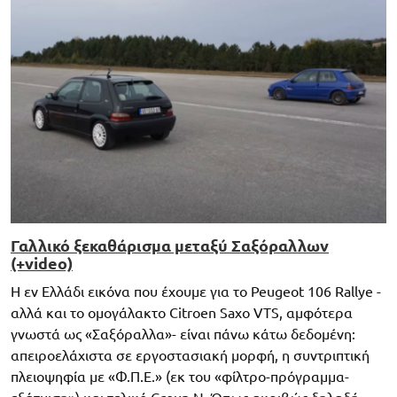
Γαλλικό ξεκαθάρισμα μεταξύ Σαξόραλλων
(+video)
Η εν Ελλάδι εικόνα που έχουμε για το Peugeot 106 Rallye -
αλλά και το ομογάλακτο Citroen Saxo VTS, αμφότερα
γνωστά ως «Σαξόραλλα»- είναι πάνω κάτω δεδομένη:
απειροελάχιστα σε εργοστασιακή μορφή, η συντριπτική
πλειοψηφία με «Φ.Π.Ε.» (εκ του «φίλτρο-πρόγραμμα-