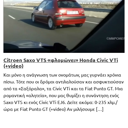
Citroen Saxo VTS «φλομώνει» Honda Civic VTi
(+video)
Και μόνο η ανάγνωση των ονομάτων, μας γυρνάει χρόνια
πίσω. Τότε που οι δρόμοι αντιλαλούσαν και ασφυκτιούσαν
από τα «Σαξόραλα», τα Civic VTi και τα Fiat Punto GT. Μια
ρομαντική «αλητεία», που μας θυμίζει η συνάντηση ενός
Saxo VTS κι ενός Civic VTi EJ6. Δείτε ακόμα: 0-235 χλμ./
ώρα με Fiat Punto GT (+video) Αν μιλήσουμε […]