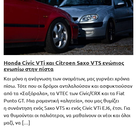
Honda Civic VTi και Citroen Saxo VTS ενώπιος
ενωπίω στην πίστα
Και μόνο η ανάγνωση των ονομάτων, μας γυρνάει χρόνια
πίσω. Τότε που οι δρόμοι αντιλαλούσαν και ασφυκτιούσαν
από τα «Σαξόραλα», τα VTEC των Civic/CRX και τα Fiat
Punto GT. Μια ρομαντική «αλητεία», που μας θυμίζει
η συνάντηση ενός Saxo VTS κι ενός Civic VTi EJ6, έτσι. Για
να θυμούνται οι παλιότεροι, να μαθαίνουν οι νέοι και όλοι
μαζί, να […]