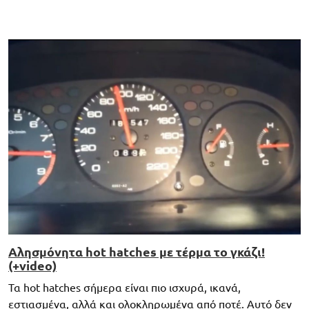
Αλησμόνητα hot hatches με τέρμα το γκάζι!
(+video)
Τα hot hatches σήμερα είναι πιο ισχυρά, ικανά,
εστιασμένα, αλλά και ολοκληρωμένα από ποτέ. Αυτό δεν