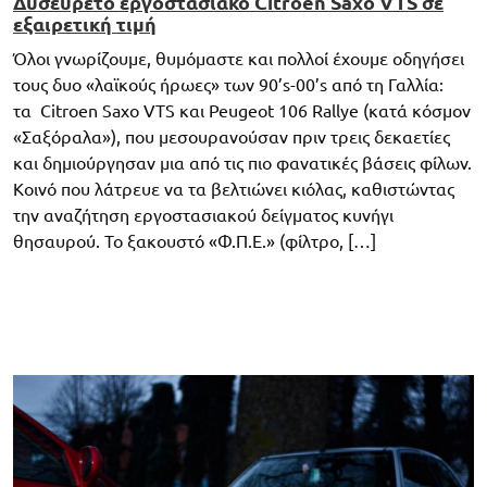
Δυσεύρετο εργοστασιακό Citroen Saxo VTS σε
εξαιρετική τιμή
Όλοι γνωρίζουμε, θυμόμαστε και πολλοί έχουμε οδηγήσει
τους δυο «λαϊκούς ήρωες» των 90’s-00’s από τη Γαλλία:
τα Citroen Saxo VTS και Peugeot 106 Rallye (κατά κόσμον
«Σαξόραλα»), που μεσουρανούσαν πριν τρεις δεκαετίες
και δημιούργησαν μια από τις πιο φανατικές βάσεις φίλων.
Κοινό που λάτρευε να τα βελτιώνει κιόλας, καθιστώντας
την αναζήτηση εργοστασιακού δείγματος κυνήγι
θησαυρού. To ξακουστό «Φ.Π.Ε.» (φίλτρο, […]