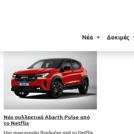
Ετικέτα:
Abarth Pulse S
Νέα
Δοκιμές
Νέο συλλεκτικό Abarth Pulse από
το Netflix
Μια συνεργασία βγαλμένη από το Netflix