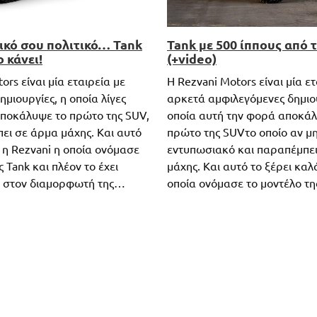
δικό σου πολιτικό… Tank
Tank με 500 ίππους από 
ο κάνει!
(+video)
ors είναι μία εταιρεία με
Η Rezvani Motors είναι μία ετ
ημιουργίες, η οποία λίγες
αρκετά αμφιλεγόμενες δημιου
αποκάλυψε το πρώτο της SUV,
οποία αυτή την φορά αποκά
ει σε άρμα μάχης. Και αυτό
πρώτο της SUVτο οποίο αν μη 
 η Rezvani η οποία ονόμασε
εντυπωσιακό και παραπέμπε
ς Tank και πλέον το έχει
μάχης. Και αυτό το ξέρει καλ
ι στον διαμορφωτή της…
οποία ονόμασε το μοντέλο τ