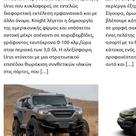
Urus που κυκλοφορεί, σε εντελώς
περίεργα έξτ
διαφορετική εκτέλεση εμφανισιακά και με
Σίγουρα, όμως
άλλο όνομα. Knight λέγεται η δημιουργία
βλέπουμε κάτ
της αμερικανικής φίρμας και υπόσχεται
σε μορφή σακι
αντοχή μέχρι απέναντι σε χειροβομβίδες,
ένας πελάτης 
γράφοντας ταυτόχρονα 0-100 χλμ./ώρα
ασορτί με το
στην περιοχή των 3,0 δλ. Η αλεξίσφαιρη
κάτοχος ενός
Urus ντύνεται με μια στρατιωτικού
προφανέστατα 
επιπέδου θωράκιση συνθετικών υλικών
αυτό και […]
στις πόρτες, που […]