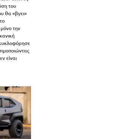
ύση του
υ θα «βγει»
 το
 μόνο την
κανική
, κυκλοφόρησε
σιμοποιώντας
εν είναι