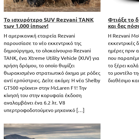
Το ισχυρότερο SUV Rezvani TANK
Φτιάξε το 
των 1.000 ίππων!
και δες πόσ
Η αμερικανική εταιρεία Rezvani
Η Rezvani Mot
παρουσίασε το νέο εκκεντρικό της
εκκεντρικές δ
δημιούργημα, το ολοκαίνουριο Rezvani
ημέρες πριν 
TANK, ένα Xtreme Utility Vehicle (XUV) για
που παραπέμπ
χρήση δρόμου, το οποίο θυμίζει
το ξέρει καλά
θωρακισμένο στρατιωτικό όχημα με ρόδες
το μοντέλο τη
αντί ερπύστριες. Δείτε ακόμη: Η νέα Shelby
διαθέσιμο κα
GT500 «ρίχνει» στην McLaren F1! Την
κίνησή του στην κορυφαία έκδοση
αναλαμβάνει ένα 6.2 λτ. V8
υπερτροφοδοτούμενο μηχανικό […]