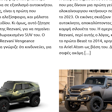
ρα σε εξοπλισμό αυτοκινήτου.
που μας δίνουν μια πρώτη γε
, είναι η πρώτη που
ολοκαίνουργιου «κτήνους» πο
ι αλεξίσφαιρο, και μάλιστα
το 2023. Οι εικόνες σκιάζουν
δίου. Κι όμως, αυτό ζήτησε
αυτοκίνητο, αποκαλύπτοντας
της Rezvani, για να πηγαίνει
κομψή σιλουέτα του. Η αμερι
 θωρακισμένο SUV του. Ο
Rezvani, περί αυτής ο λόγος
 Rezvani Vengeance
το πρώτο Beast το 2014, χρη
γνώριζε ότι κινδυνεύει, για
το Ariel Atom ως βάση του. Δ
σαφές ακόμη […]