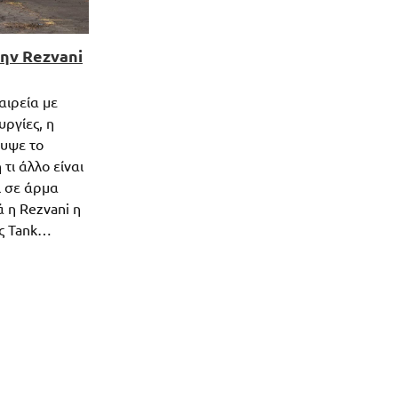
την Rezvani
αιρεία με
ργίες, η
λυψε το
τι άλλο είναι
ι σε άρμα
ά η Rezvani η
ης Tank…