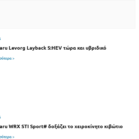
6
aru Levorg Layback S:HEV τώρα και υβριδικό
σσότερα >
6
aru WRX STI Sport# δοξάζει το χειροκίνητο κιβώτιο
σσότερα >