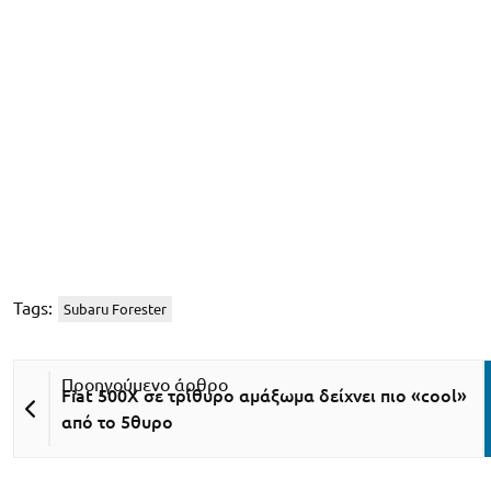
Tags:
Subaru Forester
Fiat 500X σε τρίθυρο αμάξωμα δείχνει πιο «cool»
από το 5θυρο