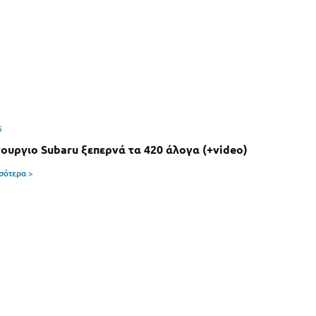
6
ουργιο Subaru ξεπερνά τα 420 άλογα (+video)
σσότερα >