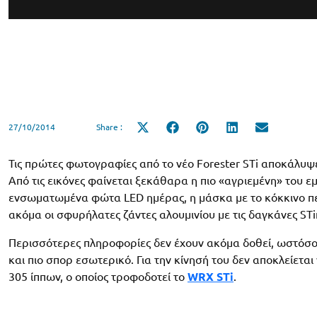
27/10/2014
Share :
Share
Share
Share
Share
Share
on
on
on
on
on
X
Facebook
Pinterest
LinkedIn
Email
(Twitter)
Τις πρώτες φωτογραφίες από το νέο Forester STi αποκάλυψε
Από τις εικόνες φαίνεται ξεκάθαρα η πιο «αγριεμένη» του 
ενσωματωμένα φώτα LED ημέρας, η μάσκα με το κόκκινο π
ακόμα οι σφυρήλατες ζάντες αλουμινίου με τις δαγκάνες S
Περισσότερες πληροφορίες δεν έχουν ακόμα δοθεί, ωστόσο 
και πιο σπορ εσωτερικό. Για την κίνησή του δεν αποκλείεται 
305 ίππων, ο οποίος τροφοδοτεί το
WRX STi
.