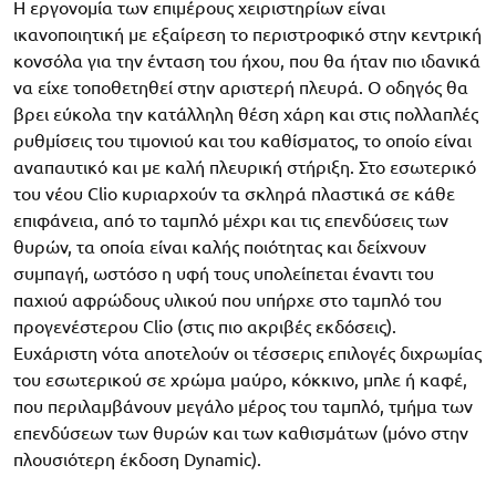
Η εργονομία των επιμέρους χειριστηρίων είναι
ικανοποιητική με εξαίρεση το περιστροφικό στην κεντρική
κονσόλα για την ένταση του ήχου, που θα ήταν πιο ιδανικά
να είχε τοποθετηθεί στην αριστερή πλευρά. Ο οδηγός θα
βρει εύκολα την κατάλληλη θέση χάρη και στις πολλαπλές
ρυθμίσεις του τιμονιού και του καθίσματος, το οποίο είναι
αναπαυτικό και με καλή πλευρική στήριξη. Στο εσωτερικό
του νέου Clio κυριαρχούν τα σκληρά πλαστικά σε κάθε
επιφάνεια, από το ταμπλό μέχρι και τις επενδύσεις των
θυρών, τα οποία είναι καλής ποιότητας και δείχνουν
συμπαγή, ωστόσο η υφή τους υπολείπεται έναντι του
παχιού αφρώδους υλικού που υπήρχε στο ταμπλό του
προγενέστερου Clio (στις πιο ακριβές εκδόσεις).
Ευχάριστη νότα αποτελούν οι τέσσερις επιλογές διχρωμίας
του εσωτερικού σε χρώμα μαύρο, κόκκινο, μπλε ή καφέ,
που περιλαμβάνουν μεγάλο μέρος του ταμπλό, τμήμα των
επενδύσεων των θυρών και των καθισμάτων (μόνο στην
πλουσιότερη έκδοση Dynamic).