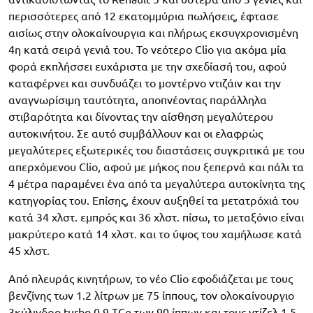
περισσότερες από 12 εκατομμύρια πωλήσεις, έφτασε
αισίως στην ολοκαίνουργια και πλήρως εκσυγχρονισμένη
4η κατά σειρά γενιά του. Το νεότερο Clio για ακόμα μία
φορά εκπλήσσει ευχάριστα με την σχεδίασή του, αφού
καταφέρνει και συνδυάζει το μοντέρνο ντιζάιν και την
αναγνωρίσιμη ταυτότητα, αποπνέοντας παράλληλα
στιβαρότητα και δίνοντας την αίσθηση μεγαλύτερου
αυτοκινήτου. Σε αυτό συμβάλλουν και οι ελαφρώς
μεγαλύτερες εξωτερικές του διαστάσεις συγκριτικά με του
απερχόμενου Clio, αφού με μήκος που ξεπερνά και πάλι τα
4 μέτρα παραμένει ένα από τα μεγαλύτερα αυτοκίνητα της
κατηγορίας του. Επίσης, έχουν αυξηθεί τα μετατρόχιά του
κατά 34 χλστ. εμπρός και 36 χλστ. πίσω, το μεταξόνιο είναι
μακρύτερο κατά 14 χλστ. και το ύψος του χαμήλωσε κατά
45 χλστ.
Από πλευράς κινητήρων, το νέο Clio εφοδιάζεται με τους
βενζίνης των 1.2 λίτρων με 75 ίππους, τον ολοκαίνουργιο
3κύλινδρο turbo 0.9 TCe των 90 ίππων και τους ντίζελ 1.5