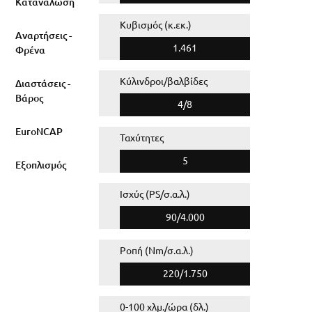
Κατανάλωση
Κυβισμός (κ.εκ.)
Αναρτήσεις -
1.461
Φρένα
Κύλινδροι/βαλβίδες
Διαστάσεις -
Βάρος
4/8
EuroNCAP
Ταχύτητες
5
Εξοπλισμός
Ισχύς (PS/σ.α.λ.)
90/4.000
Ροπή (Nm/σ.α.λ.)
220/1.750
0-100 χλμ./ώρα (δλ.)