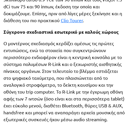
dCi των 75 και 90 ίππων, έκδοση την οποία και
δοκιμάζουμε. Επίσης, πριν από λίγες μέρες ξεκίνησε και η
διάθεση του πιο πρακτικού
Clio Tourer
.
Σύγχρονο σχεδιαστικά εσωτερικό με καλούς χώρους
Ο μοντέρνος σχεδιασμός κερδίζει αμέσως τις πρώτες
εντυπώσεις, ενώ τα στοιχεία που συγκεντρώνουν
περισσότερο ενδιαφέρον είναι η κεντρική κονσόλα με το
σύστημα πολυμέσων R-Link και ο ξεχωριστής αισθητικής
πίνακας οργάνων. Στον τελευταίο το βλέμμα εστιάζεται
στο ψηφιακό ταχύμετρο, που πλαισιώνεται από το
αναλογικό στροφόμετρο, το δείκτη καυσίμου και την
οθόνη του trip computer. Το R-Link με την έγχρωμη οθόνη
αφής των 7 ιντσών (όσο είναι και στα περισσότερα tablet)
έχει εύκολο μενού, διαθέτει Bluetooth, θύρες USB & AUX,
handsfree και μπορεί να αναπαράγει αρχεία μουσικής από
εξωτερικές συσκευές ήχου μέσω audio streaming.