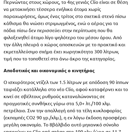
Περνώντας στους χώρους, το 4ης γενιάς Clio είναι σε θέση
να μετακινήσει τέσσερα ενήλικα άτομα χωρίς
παραχωρήσεις, όμως ένας τρίτος στο σχετικά στενό πίσω
κάθισμα θα νιώσει στριμωγμένος, ενώ ο αέρας για τα
πόδια πίσω δεν περισσεύει στην περίπτωση που θα
φιλοξενηθεί άτομο λίγο ψηλότερο του μέσου όρου. Από
την άλλη πλευρά ο χώρος αποσκευών με το πρακτικό και
εκμεταλλεύσιμο σχήμα έχει χωρητικότητα 300 λίτρων,
τιμή που το τοποθετεί στο άνω άκρο της κατηγορίας.
Αποδοτικός και οικονομικός ο κινητήρας
Ο ισχυρότερος ντίζελ των 1.5 λίτρων με απόδοση 90 ίππων
ταιριάζει κατάλληλα στο νέο Clio, αφού καταφέρνει και το
κινεί σε σβέλτους ρυθμούς καταναλώνοντας σε
πραγματικές συνθήκες γύρω στα 5,0+ λτ./100 χλμ.
πετρέλαιο. Συν την απαλλαγή από τα τέλη κυκλοφορίας
(εκπομπές CO2 90 γρ./χλμ.), η εν λόγω έκδοση προσφέρει
μεγάλη οικονομία. Το 8βάλβιδο αυτό μηχανικό σύνολο
επιταχύνει το Clio από στάση στα 100 χλμ./ώρα σε 11,7