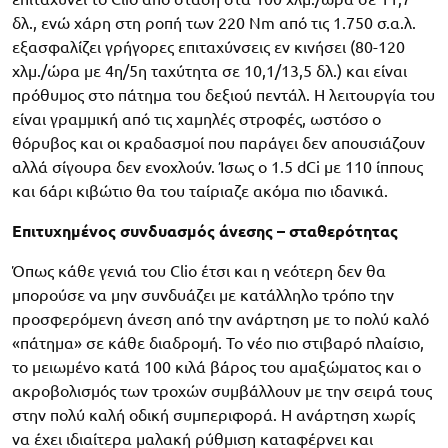
δλ., ενώ χάρη στη ροπή των 220 Nm από τις 1.750 σ.α.λ.
εξασφαλίζει γρήγορες επιταχύνσεις εν κινήσει (80-120
χλμ./ώρα με 4η/5η ταχύτητα σε 10,1/13,5 δλ.) και είναι
πρόθυμος στο πάτημα του δεξιού πεντάλ. Η λειτουργία του
είναι γραμμική από τις χαμηλές στροφές, ωστόσο ο
θόρυβος και οι κραδασμοί που παράγει δεν απουσιάζουν
αλλά σίγουρα δεν ενοχλούν. Ίσως ο 1.5 dCi με 110 ίππους
και 6άρι κιβώτιο θα του ταίριαζε ακόμα πιο ιδανικά.
Επιτυχημένος συνδυασμός άνεσης – σταθερότητας
Όπως κάθε γενιά του Clio έτσι και η νεότερη δεν θα
μπορούσε να μην συνδυάζει με κατάλληλο τρόπο την
προσφερόμενη άνεση από την ανάρτηση με το πολύ καλό
«πάτημα» σε κάθε διαδρομή. Το νέο πιο στιβαρό πλαίσιο,
το μειωμένο κατά 100 κιλά βάρος του αμαξώματος και ο
ακροβολισμός των τροχών συμβάλλουν με την σειρά τους
στην πολύ καλή οδική συμπεριφορά. Η ανάρτηση χωρίς
να έχει ιδιαίτερα μαλακή ρύθμιση καταφέρνει και