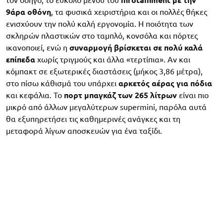
τον οδηγό, το εύκολο μενού του
infotainment με την
9άρα οθόνη
, τα φυσικά χειριστήρια και οι πολλές θήκες
ενισχύουν την πολύ καλή εργονομία. Η ποιότητα των
σκληρών πλαστικών στο ταμπλό, κονσόλα και πόρτες
ικανοποιεί, ενώ η
συναρμογή βρίσκεται σε πολύ καλά
επίπεδα
χωρίς τριγμούς και άλλα «τερτίπια». Αν και
κόμπακτ σε εξωτερικές διαστάσεις (μήκος 3,86 μέτρα),
στο πίσω κάθισμά του υπάρχει
αρκετός αέρας για πόδια
και κεφάλια. Το
πορτ μπαγκάζ των 265 λίτρων
είναι πιο
μικρό από άλλων μεγαλύτερων supermini, παρόλα αυτά
θα εξυπηρετήσει τις καθημερινές ανάγκες και τη
μεταφορά λίγων αποσκευών για ένα ταξίδι.