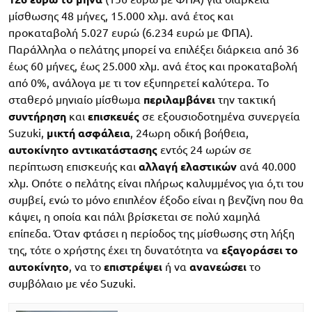
μίσθωσης 48 μήνες, 15.000 χλμ. ανά έτος και
προκαταβολή 5.027 ευρώ (6.234 ευρώ με ΦΠΑ).
Παράλληλα ο πελάτης μπορεί να επιλέξει διάρκεια από 36
έως 60 μήνες, έως 25.000 χλμ. ανά έτος και προκαταβολή
από 0%, ανάλογα με τι τον εξυπηρετεί καλύτερα. Το
σταθερό μηνιαίο μίσθωμα
περιλαμβάνει
την τακτική
συντήρηση
και
επισκευές
σε εξουσιοδοτημένα συνεργεία
Suzuki,
μικτή ασφάλεια
, 24ωρη οδική βοήθεια,
αυτοκίνητο αντικατάστασης
εντός 24 ωρών σε
περίπτωση επισκευής και
αλλαγή ελαστικών
ανά 40.000
χλμ. Οπότε ο πελάτης είναι πλήρως καλυμμένος για ό,τι του
συμβεί, ενώ το μόνο επιπλέον έξοδο είναι η βενζίνη που θα
κάψει, η οποία και πάλι βρίσκεται σε πολύ χαμηλά
επίπεδα. Όταν φτάσει η περίοδος της μίσθωσης στη λήξη
της, τότε ο χρήστης έχει τη δυνατότητα να
εξαγοράσει το
αυτοκίνητο
, να το
επιστρέψει
ή να
ανανεώσει
το
συμβόλαιο με νέο Suzuki.