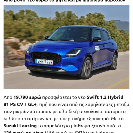
Από
19.790 ευρώ
προσφέρεται το νέο
Swift 1.2 Hybrid
81 PS CVT GL+
, τιμή που είναι από τις χαμηλότερες μεταξύ
των μικρών χάτσμπακ με υβριδική τεχνολογία, αυτόματο
κιβώτιο ταχυτήτων και με υπερ-πλήρη εξοπλισμό. Με το
Suzuki Leasing
το χαμηλότερο μίσθωμα ξεκινά από τα
126 ευρώ το μήνα
(156 ευρώ με ΦΠΑ) για διάρκεια