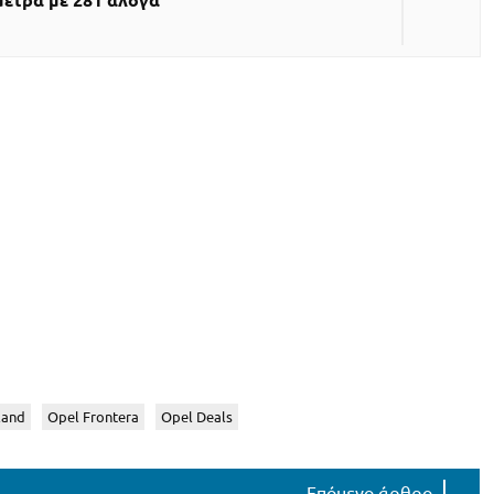
μετρα με 281 άλογα
land
Opel Frontera
Opel Deals