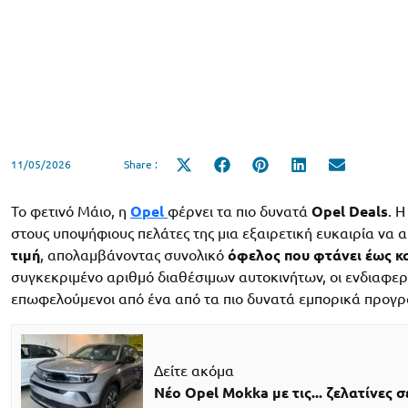
11/05/2026
Share :
Share
Share
Share
Share
Share
on
on
on
on
on
X
Facebook
Pinterest
LinkedIn
Email
(Twitter)
Το φετινό Μάιο, η
Opel
φέρνει τα πιο δυνατά
Opel Deals
. 
στους υποψήφιους πελάτες της μια εξαιρετική ευκαιρία να 
τιμή
, απολαμβάνοντας συνολικό
όφελος που φτάνει έως κα
συγκεκριμένο αριθμό διαθέσιμων αυτοκινήτων, οι ενδιαφε
επωφελούμενοι από ένα από τα πιο δυνατά εμπορικά προγρ
Δείτε ακόμα
Νέο Opel Mokka με τις... ζελατίνες σ