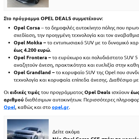
Στο πρόγραμμα
OPEL DEALS
συμμετέχουν:
Opel Corsa
– το δημοφιλές αυτοκίνητο πόλης που πρωτ
σχεδίαση, την προηγμένη τεχνολογία και τον αναβαθμι
Opel Mokka –
το εντυπωσιακό SUV με το δυναμικό χαρ
έως 4.200 ευρώ
.
Opel Frontera –
το ευρύχωρο και πολυδιάστατο SUV 5 ή 
αναζητούν άνεση, πρακτικότητα και ευελιξία στην καθη
Opel Grandland –
το κορυφαίο SUV της Opel που συνδ
τεχνολογία και κορυφαία επίπεδα άνεσης. Διαθέσιμο μ
Οι
ειδικές τιμές
του προγράμματος
Opel Deals
ισχύουν
έως
αριθμού
διαθέσιμων αυτοκινήτων. Περισσότερες πληροφορ
Opel
, καθώς και στο
opel.gr
.
Δείτε ακόμα