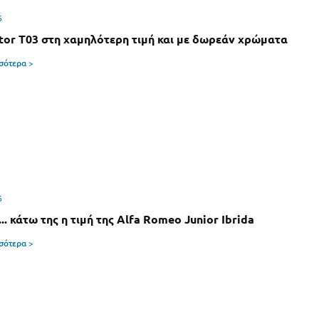
6
or T03 στη χαμηλότερη τιμή και με δωρεάν χρώματα
σσότερα >
6
.. κάτω της η τιμή της Alfa Romeo Junior Ibrida
σσότερα >