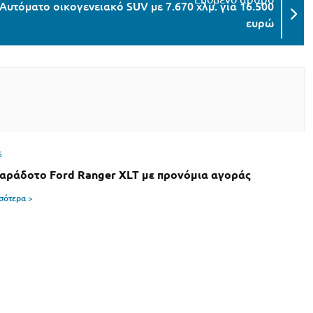
Αυτόματο οικογενειακό SUV με 7.670 χλμ. για 16.500
ευρώ
6
αράδοτο Ford Ranger XLT με προνόμια αγοράς
σσότερα >