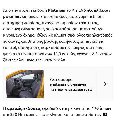
Από την αρχική έκδοση
Platinum
το Kia EV6
εξοπλίζεται
με τα πάντα
, όπως: 7 αερόσακους, αυτόνομη πέδηση,
διατήρηση λωρίδας, αναγνώριση ορίων ταχύτητας,
αποφυγή σύγκρουσης σε διασταύρωση με αντιθέτως
κινούμενο όχημα, διζωνικό κλιματισμό, όλες τις ηλεκτρικές
ευκολίες, αισθητήρες βροχής και φωτός, smart cruise
control, αισθητήρες παρκαρίσματος εμπρός και πίσω,
ψηφιακό πίνακα οργάνων 12,3 ιντσών, οθόνη 12,3 ιντσών
ζάντες αλουμινίου 19 ιντσών κ.λπ.
Δείτε ακόμα
Ντελικάτο C-Crossover
1.5Τ 160 PS με 22.890 ευρώ
Η
αρχικές εκδόσεις
εφοδιάζονται με κινητήρα
170 ίππων
και 350 Nm ροπής, πίσω κίνηση και τη μπαταρία των
58