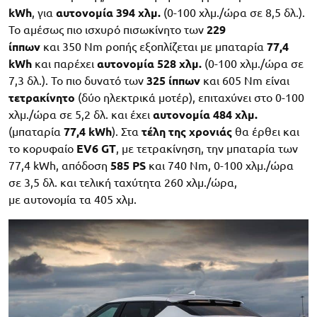
kWh
, για
αυτονομία 394 χλμ.
(0-100 χλμ./ώρα σε 8,5 δλ.).
Το αμέσως πιο ισχυρό πισωκίνητο των
229
ίππων
και 350 Nm ροπής εξοπλίζεται με μπαταρία
77,4
kWh
και παρέχει
αυτονομία 528 χλμ.
(0-100 χλμ./ώρα σε
7,3 δλ.). Το πιο δυνατό των
325 ίππων
και 605 Nm είναι
τετρακίνητο
(δύο ηλεκτρικά μοτέρ), επιταχύνει στο 0-100
χλμ./ώρα σε 5,2 δλ. και έχει
αυτονομία 484 χλμ.
(μπαταρία
77,4 kWh
). Στα
τέλη της χρονιάς
θα έρθει και
το κορυφαίο
EV6 GT
, με τετρακίνηση, την μπαταρία των
77,4 kWh, απόδοση
585 PS
και 740 Nm, 0-100 χλμ./ώρα
σε 3,5 δλ. και τελική ταχύτητα 260 χλμ./ώρα,
με αυτονομία τα 405 χλμ.