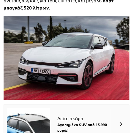
άνετους χώρους για τους επιβάτες και μεγάλο
πορτ
μπαγκάζ 520 λίτρων
.
Δείτε ακόμα
Αγαπημένο SUV από 15.990
ευρώ!