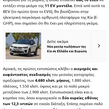
εντάξει στην γκάμα της
11 EV μοντέλα
. Επτά από αυτά τα
BEV (το πρώτο ήταν το EV6), θα βασίζονται στην
ηλεκτρική παγκόσμια αρθρωτή πλατφόρμα της Kia (E-
GMP), που σημαίνει ότι θα έχει μια πληρέστατη γκάμα.
Δείτε ακόμα
Νέα ρεκόρ πωλήσεων της
Kia σε Ελλάδα και Ευρώπη
Αρχικά, τις πρώτες εντυπώσεις κλέβει ο
αιχμηρός και
ευφάνταστος σχεδιασμός
του μεσαίας κατηγορίας
αμαξώματος, των
4.680 χλστ. μήκους
, 1.880 χλστ.
πλάτους, 1.550 χλστ. ύψους και με το πολύ μακρύ
μεταξόνιο των 2.900 χλστ. Εντυπωσιακή είναι και η
καμπίνα του, όπου κυριαρχούν οι
δύο ευρείες οθόνες
των 12,3 ιντσών
σε ενιαία διάταξη. Επίσης παρέχει πολύ