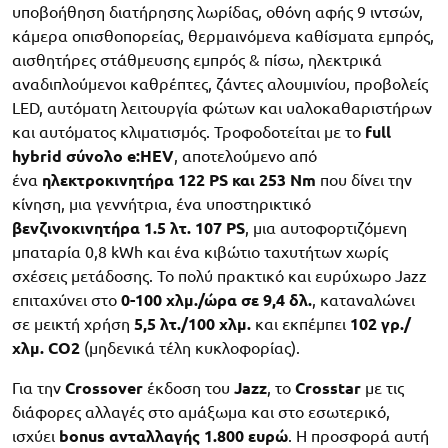
υποβοήθηση διατήρησης λωρίδας, οθόνη αφής 9 ιντσών,
κάμερα οπισθοπορείας, θερμαινόμενα καθίσματα εμπρός,
αισθητήρες στάθμευσης εμπρός & πίσω, ηλεκτρικά
αναδιπλούμενοι καθρέπτες, ζάντες αλουμινίου, προβολείς
LED, αυτόματη λειτουργία φώτων και υαλοκαθαριστήρων
και αυτόματος κλιματισμός. Τροφοδοτείται με το
full
hybrid σύνολο e:HEV
, αποτελούμενο από
ένα
ηλεκτροκινητήρα 122 PS και 253 Nm
που δίνει την
κίνηση, μια γεννήτρια, ένα υποστηρικτικό
βενζινοκινητήρα 1.5 λτ. 107 PS
, μια αυτοφορτιζόμενη
μπαταρία 0,8 kWh και ένα κιβώτιο ταχυτήτων χωρίς
σχέσεις μετάδοσης. Το πολύ πρακτικό και ευρύχωρο Jazz
επιταχύνει στο
0-100 χλμ./ώρα σε 9,4 δλ.
, καταναλώνει
σε μεικτή χρήση
5,5 λτ./100 χλμ.
και εκπέμπει
102 γρ./
χλμ. CO2
(μηδενικά τέλη κυκλοφορίας).
Για την
Crossover
έκδοση του
Jazz
, το
Crosstar
με τις
διάφορες αλλαγές στο αμάξωμα και στο εσωτερικό,
ισχύει
bonus ανταλλαγής 1.800 ευρώ
. Η προσφορά αυτή