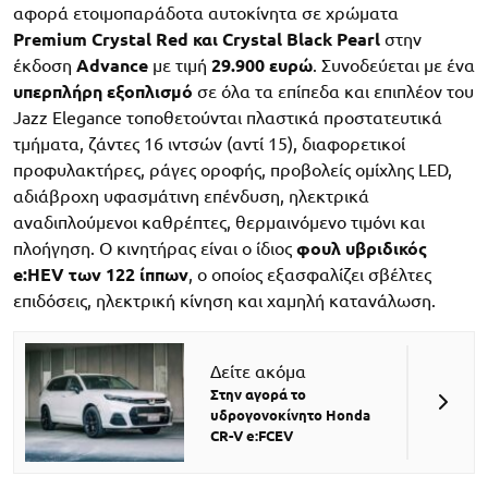
αφορά ετοιμοπαράδοτα αυτοκίνητα σε χρώματα
Premium Crystal Red και Crystal Black Pearl
στην
έκδοση
Advance
με τιμή
29.900 ευρώ
. Συνοδεύεται με ένα
υπερπλήρη εξοπλισμό
σε όλα τα επίπεδα και επιπλέον του
Jazz Elegance τοποθετούνται πλαστικά προστατευτικά
τμήματα, ζάντες 16 ιντσών (αντί 15), διαφορετικοί
προφυλακτήρες, ράγες οροφής, προβολείς ομίχλης LED,
αδιάβροχη υφασμάτινη επένδυση, ηλεκτρικά
αναδιπλούμενοι καθρέπτες, θερμαινόμενο τιμόνι και
πλοήγηση. Ο κινητήρας είναι ο ίδιος
φουλ υβριδικός
e:HEV των 122 ίππων
, ο οποίος εξασφαλίζει σβέλτες
επιδόσεις, ηλεκτρική κίνηση και χαμηλή κατανάλωση.
Δείτε ακόμα
Στην αγορά το
υδρογονοκίνητο Honda
CR-V e:FCEV