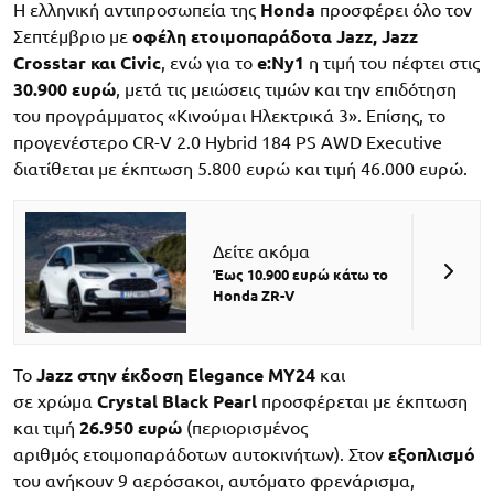
Η ελληνική αντιπροσωπεία της
Honda
προσφέρει όλο τον
Σεπτέμβριο με
οφέλη ετοιμοπαράδοτα Jazz, Jazz
Crosstar και Civic
, ενώ για το
e:Ny1
η τιμή του πέφτει στις
30.900 ευρώ
, μετά τις μειώσεις τιμών και την επιδότηση
του προγράμματος «Κινούμαι Ηλεκτρικά 3». Επίσης, το
προγενέστερο CR-V 2.0 Hybrid 184 PS AWD Executive
διατίθεται με έκπτωση 5.800 ευρώ και τιμή 46.000 ευρώ.
Δείτε ακόμα
Έως 10.900 ευρώ κάτω το
Honda ZR-V
Το
Jazz στην έκδοση Elegance MY24
και
σε χρώμα
Crystal Black Pearl
προσφέρεται με έκπτωση
και τιμή
26.950 ευρώ
(περιορισμένος
αριθμός ετοιμοπαράδοτων αυτοκινήτων). Στον
εξοπλισμό
του ανήκουν 9 αερόσακοι, αυτόματο φρενάρισμα,