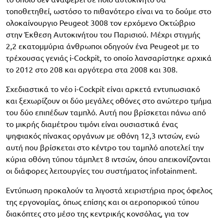
τοποθετηθεί, ωστόσο το πιθανότερο είναι να το δούμε στο
ολοκαίνουργιο Peugeot 3008 τον ερχόμενο Οκτώβριο
στην Έκθεση Αυτοκινήτου του Παρισιού. Μέχρι στιγμής
2,2 εκατομμύρια άνθρωποι οδηγούν ένα Peugeot με το
τρέχουσας γενιάς i-Cockpit, το οποίο λανσαρίστηκε αρχικά
το 2012 στο 208 και αργότερα στα 2008 και 308.
Σχεδιαστικά το νέο i-Cockpit είναι αρκετά εντυπωσιακό
και ξεχωρίζουν οι δύο μεγάλες οθόνες στο ανώτερο τμήμα
του δύο επιπέδων ταμπλό. Αυτή που βρίσκεται πάνω από
το μικρής διαμέτρου τιμόνι είναι ουσιαστικά ένας
ψηφιακός πίνακας οργάνων με οθόνη 12,3 ιντσών, ενώ
αυτή που βρίσκεται στο κέντρο του ταμπλό αποτελεί την
κύρια οθόνη τύπου τάμπλετ 8 ιντσών, όπου απεικονίζονται
οι διάφορες λειτουργίες του συστήματος infotainment.
Εντύπωση προκαλούν τα λιγοστά χειριστήρια προς όφελος
της εργονομίας, όπως επίσης και οι αεροπορικού τύπου
διακόπτες στο μέσο της κεντρικής κονσόλας, για τον