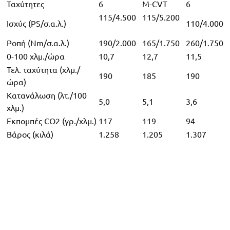
Ταχύτητες
6
M-CVT
6
115/4.500
115/5.200
Ισχύς (PS/σ.α.λ.)
110/4.000
Ροπή (Nm/σ.α.λ.)
190/2.000
165/1.750
260/1.750
0-100 χλμ./ώρα
10,7
12,7
11,5
Τελ. ταχύτητα (χλμ./
190
185
190
ώρα)
Κατανάλωση (λτ./100
5,0
5,1
3,6
χλμ.)
Εκπομπές CO2 (γρ./χλμ.)
117
119
94
Βάρος (κιλά)
1.258
1.205
1.307