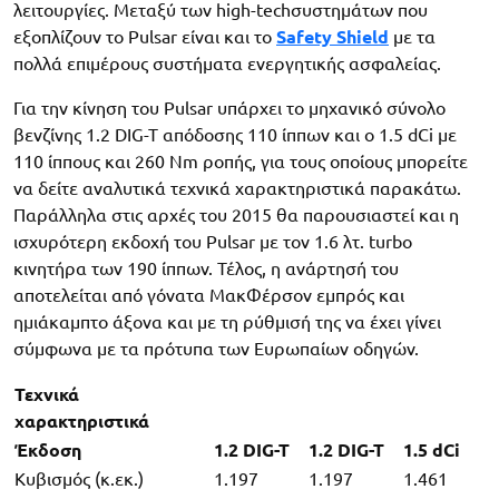
λειτουργίες. Μεταξύ των high-techσυστημάτων που
εξοπλίζουν το Pulsar είναι και το
Safety Shield
με τα
πολλά επιμέρους συστήματα ενεργητικής ασφαλείας.
Για την κίνηση του Pulsar υπάρχει το μηχανικό σύνολο
βενζίνης 1.2 DIG-T απόδοσης 110 ίππων και ο 1.5 dCi με
110 ίππους και 260 Nm ροπής, για τους οποίους μπορείτε
να δείτε αναλυτικά τεχνικά χαρακτηριστικά παρακάτω.
Παράλληλα στις αρχές του 2015 θα παρουσιαστεί και η
ισχυρότερη εκδοχή του Pulsar με τον 1.6 λτ. turbo
κινητήρα των 190 ίππων. Τέλος, η ανάρτησή του
αποτελείται από γόνατα ΜακΦέρσον εμπρός και
ημιάκαμπτο άξονα και με τη ρύθμισή της να έχει γίνει
σύμφωνα με τα πρότυπα των Ευρωπαίων οδηγών.
Τεχνικά
χαρακτηριστικά
Έκδοση
1.2 DIG-T
1.2 DIG-T
1.5 dCi
Κυβισμός (κ.εκ.)
1.197
1.197
1.461