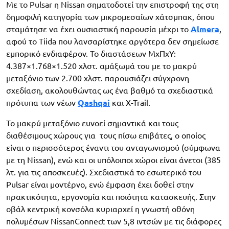
Με το Pulsar η Nissan σηματοδοτεί την επιστροφή της στη
δημοφιλή κατηγορία των μικρομεσαίων χάτσμπακ, όπου
σταμάτησε να έχει ουσιαστική παρουσία μέχρι το
Almera
,
αφού το Tiida που λανσαρίστηκε αργότερα δεν σημείωσε
εμπορικό ενδιαφέρον. Το διαστάσεων MxΠxY:
4.387×1.768×1.520 χλστ. αμάξωμά του με το μακρύ
μεταξόνιο των 2.700 χλστ. παρουσιάζει σύγχρονη
σχεδίαση, ακολουθώντας ως ένα βαθμό τα σχεδιαστικά
πρότυπα των νέων
Qashqai
και X-Trail.
Το μακρύ μεταξόνιο ευνοεί σημαντικά και τους
διαθέσιμους χώρους για τους πίσω επιβάτες, ο οποίος
είναι ο περισσότερος έναντι του ανταγωνισμού (σύμφωνα
με τη Nissan), ενώ και οι υπόλοιποι χώροι είναι άνετοι (385
λτ. για τις αποσκευές). Σχεδιαστικά το εσωτερικό του
Pulsar είναι μοντέρνο, ενώ έμφαση έχει δοθεί στην
πρακτικότητα, εργονομία και ποιότητα κατασκευής. Στην
οβάλ κεντρική κονσόλα κυριαρχεί η γνωστή οθόνη
πολυμέσων NissanConnect των 5,8 ιντσών με τις διάφορες