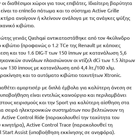
οι διαθέσιμοι χώροι για τους επιβάτες. Ιδιαίτερη βαρύτητα
ίναι το επίπεδο πάτωμα και το σύστημα Active Grille
κτήρα ανοίγουν ή κλείνουν ανάλογα με τις ανάγκες ψύξης
ηχανικό κιβώτιο.
ρώτης γενιάς Qashqai αντικαταστάθηκε από τον 4κύλινδρο
 κιβώτιο (προφανώς ο 1.2 TCe της Renault με κάποιες
θεση και του 1.6 DIG-T των 150 ίππων με κατανάλωση 5,6
μηχανικών συνόλων πλαισιώνουν οι ντίζελ dCi των 1.5 λίτρων
τρων 130 ίππους με κατανάλωση από 4,4 λτ./100 χλμ.
ρακίνηση και το αυτόματο κιβώτιο ταχυτήτων Xtronic.
ιαθέτει αμορτισέρ με διπλά έμβολα για καλύτερη άνεση σε
υποβοήθηση είναι εντελώς καινούργιο και περιλαμβάνει
στους χειρισμούς και την Sport για καλύτερη αίσθηση στα
 μια σειρά ηλεκτρονικών συστημάτων που βελτιώνουν τη
 Active Control Ride (παρακολουθεί την ταχύτητα του
 κινητήρα), Active Control Trace (παρακολουθεί τη
ll Start Assist (υποβοήθηση εκκίνησης σε ανηφόρα).