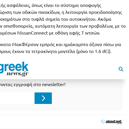
κής ασφάλειας, όπως είναι το σύστημα αποφυγής
ριση των οδικών πινακίδων, η λειτουργία προειδοποίησης
 οχημάτων στα τυφλά σημεία του αυτοκινήτου. Ακόμα
ην οπισθοπορεία, αυτόματη λειτουργία των προβολέων, με το
υμέσων NissanConnect με οθόνη αφής 7 ιντσών.
 γόνατα ΜακΦέρσον εμπρός και ημιάκαμπτο άξονα πίσω για
μους έχουν τα τετρακίνητα μοντέλα (μόνο το 1.6 dCi).