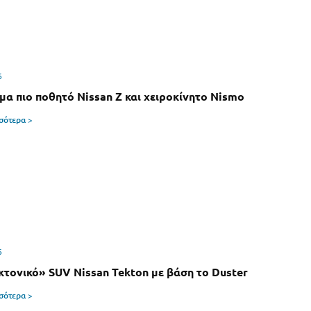
6
μα πιο ποθητό Nissan Z και χειροκίνητο Nismo
σσότερα >
6
κτονικό» SUV Nissan Tekton με βάση το Duster
σσότερα >