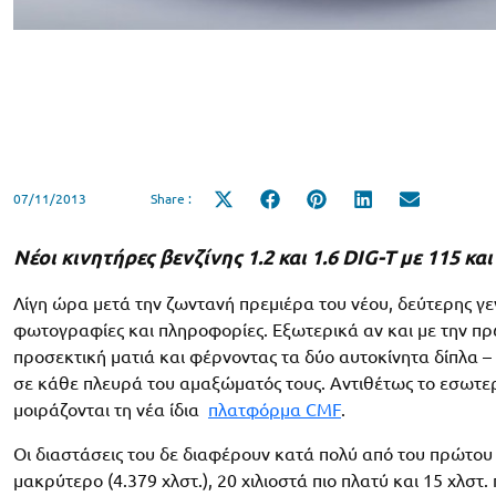
07/11/2013
Share :
Share
Share
Share
Share
Share
on
on
on
on
on
X
Facebook
Pinterest
LinkedIn
Email
(Twitter)
Νέοι κινητήρες βενζίνης 1.2 και 1.6 DIG-T με 115 και
Λίγη ώρα μετά την ζωντανή πρεμιέρα του νέου, δεύτερης γεν
φωτογραφίες και πληροφορίες. Εξωτερικά αν και με την πρ
προσεκτική ματιά και φέρνοντας τα δύο αυτοκίνητα δίπλα –
σε κάθε πλευρά του αμαξώματός τους. Αντιθέτως το εσωτερι
μοιράζονται τη νέα ίδια
πλατφόρμα CMF
.
Οι διαστάσεις του δε διαφέρουν κατά πολύ από του πρώτου Q
μακρύτερο (4.379 χλστ.), 20 χιλιοστά πιο πλατύ και 15 χλστ