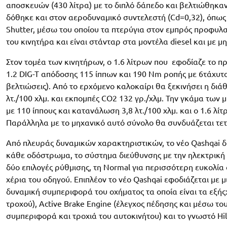
αποσκευών (430 λίτρα) με το διπλό δάπεδο και βελτιώθηκαν 
δόθηκε και στον αεροδυναμικό συντελεστή (Cd=0,32), όπως ε
Shutter, μέσω του οποίου τα πτερύγια στον εμπρός προφυλα
του κινητήρα και είναι στάνταρ στα μοντέλα diesel και με μ
Στον τομέα των κινητήρων, ο 1.6 λίτρων που εφοδίαζε το π
1.2 DIG-T απόδοσης 115 ίππων και 190 Nm ροπής με 6τάχυτο
βελτιώσεις). Από το ερχόμενο καλοκαίρι θα ξεκινήσει η διά
λτ./100 χλμ. και εκπομπές CO2 132 γρ./χλμ. Την γκάμα των 
με 110 ίππους και κατανάλωση 3,8 λτ./100 χλμ. και ο 1.6 λί
Παράλληλα με το μηχανικό αυτό σύνολο θα συνδυάζεται τετ
Από πλευράς δυναμικών χαρακτηριστικών, το νέο Qashqai δ
κάθε οδόστρωμα, το σύστημα διεύθυνσης με την ηλεκτρική 
δύο επιλογές ρύθμισης, τη Normal για περισσότερη ευκολία 
χέρια του οδηγού. Επιπλέον το νέο Qashqai εφοδιάζεται με
δυναμική συμπεριφορά του οχήματος τα οποία είναι τα εξής:
τροχού), Active Brake Engine (έλεγχος πέδησης και μέσω του
συμπεριφορά και τροχιά του αυτοκινήτου) και το γνωστό Hi