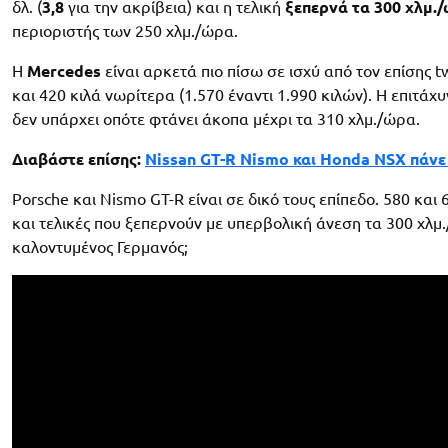
δλ. (
3,8
για την ακρίβεια) και η τελική
ξεπερνά τα 300 χλμ.
περιοριστής των 250 χλμ./ώρα.
H
Mercedes
είναι αρκετά πιο πίσω σε ισχύ από τον επίσης tw
και 420 κιλά νωρίτερα (1.570 έναντι 1.990 κιλών). Η επιτά
δεν υπάρχει οπότε φτάνει άκοπα μέχρι τα 310 χλμ./ώρα.
Διαβάστε επίσης:
Nissan GT-R Nismo και Honda NSX πάνε
Porsche και Nismo GT-R είναι σε δικό τους επίπεδο. 580 και 
και τελικές που ξεπερνούν με υπερβολική άνεση τα 300 χλμ
καλοντυμένος Γερμανός;