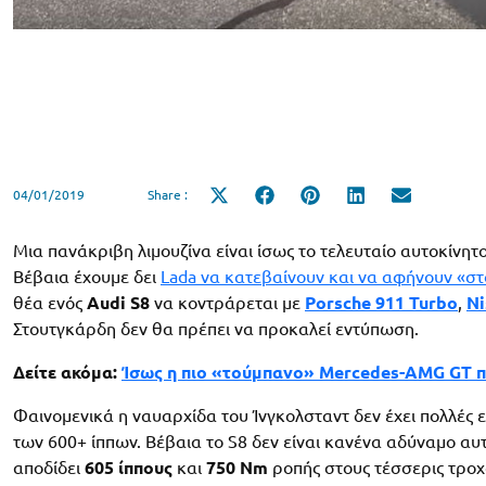
04/01/2019
Share :
Share
Share
Share
Share
Share
on
on
on
on
on
X
Facebook
Pinterest
LinkedIn
Email
(Twitter)
Μια πανάκριβη λιμουζίνα είναι ίσως το τελευταίο αυτοκίνητο
Βέβαια έχουμε δει
Lada να κατεβαίνουν και να αφήνουν «στ
θέα ενός
Audi S8
να κοντράρεται με
Porsche 911 Turbo
,
Ni
Στουτγκάρδη δεν θα πρέπει να προκαλεί εντύπωση.
Δείτε ακόμα:
Ίσως η πιο «τούμπανο» Mercedes-AMG GT 
Φαινομενικά η ναυαρχίδα του Ίνγκολσταντ δεν έχει πολλές ε
των 600+ ίππων. Βέβαια το S8 δεν είναι κανένα αδύναμο αυ
αποδίδει
605 ίππους
και
750 Nm
ροπής στους τέσσερις τροχ