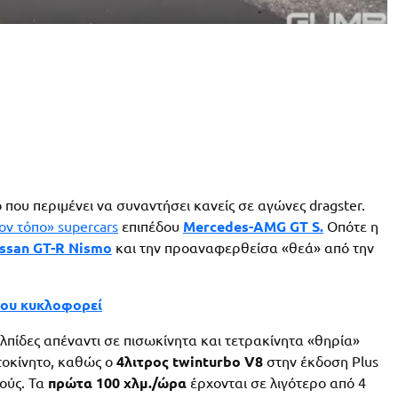
 που περιμένει να συναντήσει κανείς σε αγώνες dragster.
ον τόπο» supercars
επιπέδου
Mercedes-AMG GT S.
Οπότε η
ssan GT-R Nismo
και την προαναφερθείσα «θεά» από την
που κυκλοφορεί
λπίδες απέναντι σε πισωκίνητα και τετρακίνητα «θηρία»
τοκίνητο, καθώς ο
4λιτρος twinturbo V8
στην έκδοση Plus
ούς. Τα
πρώτα 100 χλμ./ώρα
έρχονται σε λιγότερο από 4