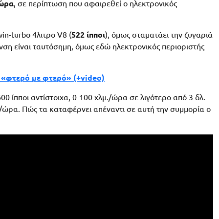
/ώρα
, σε περίπτωση που αφαιρεθεί ο ηλεκτρονικός
in-turbo 4λιτρο V8 (
522 ίπποι
), όμως σταματάει την ζυγαριά
χυνση είναι ταυτόσημη, όμως εδώ ηλεκτρονικός περιοριστής
 «φτερό με φτερό» (+video)
600 ίπποι αντίστοιχα, 0-100 χλμ./ώρα σε λιγότερο από 3 δλ.
./ώρα. Πώς τα καταφέρνει απέναντι σε αυτή την συμμορία ο