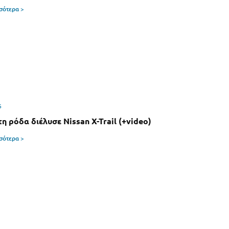
σσότερα >
6
η ρόδα διέλυσε Nissan X-Trail (+video)
σσότερα >