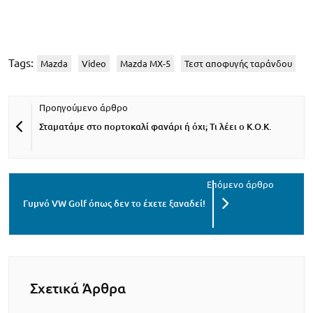
Tags:
Mazda
Video
Mazda MX-5
Τεστ αποφυγής ταράνδου
Σταματάμε στο πορτοκαλί φανάρι ή όχι; Τι λέει ο Κ.Ο.Κ.
Γυμνό VW Golf όπως δεν το έχετε ξαναδεί!
Σχετικά Άρθρα