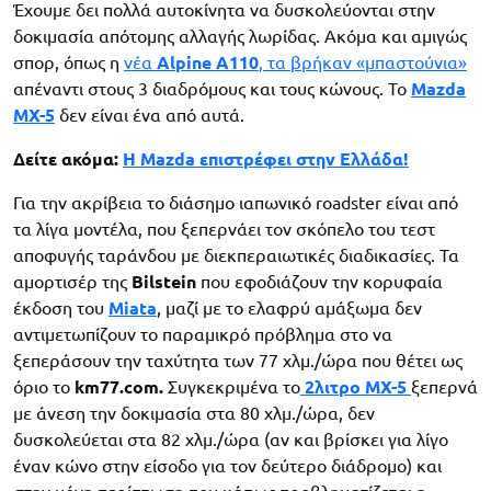
Έχουμε δει πολλά αυτοκίνητα να δυσκολεύονται στην
δοκιμασία απότομης αλλαγής λωρίδας. Ακόμα και αμιγώς
σπορ, όπως η
νέα
Alpine A110
, τα βρήκαν «μπαστούνια»
απέναντι στους 3 διαδρόμους και τους κώνους. Το
Mazda
MX-5
δεν είναι ένα από αυτά.
Δείτε ακόμα:
H Mazda επιστρέφει στην Ελλάδα!
Για την ακρίβεια το διάσημο ιαπωνικό roadster είναι από
τα λίγα μοντέλα, που ξεπερνάει τον σκόπελο του τεστ
αποφυγής ταράνδου με διεκπεραιωτικές διαδικασίες. Τα
αμορτισέρ της
Bilstein
που εφοδιάζουν την κορυφαία
έκδοση του
Miata
, μαζί με το ελαφρύ αμάξωμα δεν
αντιμετωπίζουν το παραμικρό πρόβλημα στο να
ξεπεράσουν την ταχύτητα των 77 χλμ./ώρα που θέτει ως
όριο το
km77.com.
Συγκεκριμένα το
2λιτρο MX-5
ξεπερνά
με άνεση την δοκιμασία στα 80 χλμ./ώρα, δεν
δυσκολεύεται στα 82 χλμ./ώρα (αν και βρίσκει για λίγο
έναν κώνο στην είσοδο για τον δεύτερο διάδρομο) και