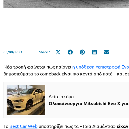
03/08/2021
Share :
Share
Share
Share
Share
Share
on
on
on
on
on
X
Facebook
Pinterest
LinkedIn
Email
(Twitter)
Νέα τροπή φαίνεται πως παίρνει
η υπόθεση «επιστροφή Evo
δημοσιεύματα το comeback είναι πιο κοντά από ποτέ – και 
Δείτε ακόμα
Ολοκαίνουργιο Mitsubishi Evo X για
Το
Best Car Web
υποστηρίζει πως τα «Τρία Διαμάντια»
είχαν