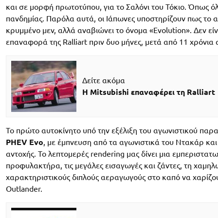
και σε μορφή πρωτοτύπου, για το Σαλόνι του Τόκιο. Όπως ό
πανδημίας. Παρόλα αυτά, οι Ιάπωνες υποστηρίζουν πως το α
κρυμμένο μεν, αλλά αναβιώνει το όνομα «Evolution». Δεν είν
επαναφορά της Ralliart πριν δυο μήνες, μετά από 11 χρόνια 
Δείτε ακόμα
Η Mitsubishi επαναφέρει τη Ralliart
Το πρώτο αυτοκίνητο υπό την εξέλιξη του αγωνιστικού παρακ
PHEV Evo
, με έμπνευση από τα αγωνιστικά του Ντακάρ και
αντοχής. Το λεπτομερές rendering μας δίνει μια εμπεριστατω
προφυλακτήρα, τις μεγάλες εισαγωγές και ζάντες, τη χαμηλ
χαρακτηριστικούς διπλούς αεραγωγούς στο καπό να χαρίζο
Outlander.