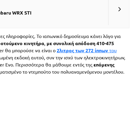
ubaru WRX STI
ς πληροφορίες. Το ιαπωνικό δημοσίευμα κάνει λόγο για
δοτούμενο κινητήρα
,
με συνολική απόδοση
410-475
der θα μπορούσε να είναι ο
2λιτρος των 272 ίππων
του
ιωμένη εκδοχή αυτού, συν την ισχύ των ηλεκτροκινητήρων,
der Evo. Περισσότερα θα μάθουμε εντός της
επόμενης
ραμματισμένο το ντεμπούτο του πολυαναμενόμενου μοντέλου.