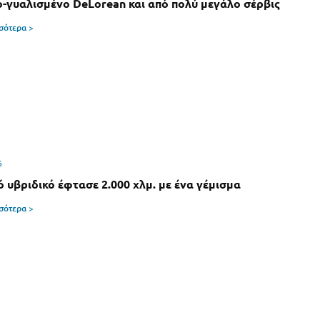
-γυαλισμένο DeLorean και από πολύ μεγάλο σέρβις
σσότερα >
6
ό υβριδικό έφτασε 2.000 χλμ. με ένα γέμισμα
σσότερα >