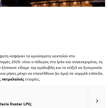
όσφατη «σφήνα» τα κρούσματα χανταϊού στο
γμές 2020- είναι ο πόλεμος στο Ιράν και συγκεκριμένα, τη
υ ξέσπασε είδαμε την αμόλυβδη και το ντίζελ να ξεπερνούν
ουν μήνες μέχρι να επανέλθουν (κι άμα) σε νορμάλ επίπεδα.
ις
πετρελαϊκές
εταιρίες.
Dacia Duster LPG;