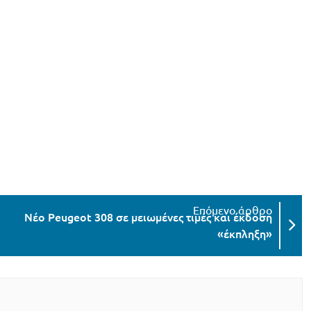
Νέο Peugeot 308 σε μειωμένες τιμές και έκδοση
«έκπληξη»