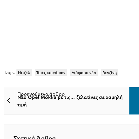
Tags:
Ντίζελ
Τιμές καυσίμων
Διάφορα νέα
Βενζίνη
Νέο Opel Mokka με τις… ζελατίνες σε χαμηλή
τιμή
Σχετικά Άρθρα