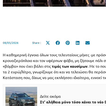
08/05/2026
Share :
Share
Share
Share
Share
Share
on
on
on
on
on
X
Facebook
Pinterest
LinkedIn
Email
(Twitter)
Η καθημερινή έγνοια όλων τους τελευταίους μήνες -με πρ
κρουαζιερόπλοιο και τον υφέρπων φόβο, μη ζήσουμε πάλι στι
«βόμβα» που έχει βάλει στις
τιμές των καυσίμων
. Με το πο
τα 2 ευρώ/λίτρο, γνωρίζουμε ότι και να τελειώσει θα περάσ
Κατάσταση που, δίχως να μας εκπλήσσει ιδιαίτερα, ευνοεί τ
Δείτε ακόμα
Στ' αλήθεια μόνο τόσο κάνει το νέο 