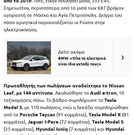
από το 2019
! Τότε, είχαν πουληθεί μόλις 353 EVs.
Σημειωτέον, περισσότερα από τα μισά των 687 βρήκαν
αγοραστή σε Μόσχα και Αγία Πετρούπολη. Δείγμα του
πόσο αρνητικοί παρουσιάζονται οι Ρώσοι στην
ηλεκτροκίνηση.
Δείτε ακόμα
BMW: «Όλα τα ηλεκτρικά
είναι ίδια μεταξύ τους»
Πρωταθλητής των πωλήσεων αναδείχτηκε το Nissan
Leaf
,
με 144 αντίτυπα
. Ακολούθησε το
Audi e-tron
, 10
ταξινομήσεις πίσω. Το βάθρο συμπλήρωσε το
Tesla
Model 3
, με 110 πωλήσεις, ενώ η δεκάδα συμπληρώθηκε
από τα
Porsche Taycan
(91 κομμάτια),
Tesla Model X
(81
κομμάτια),
Jaguar I-Pace
(72 κομμάτια),
Tesla Model S
(25 κομμάτια),
Hyundai Ioniq
(7 κομμάτια) και
Hyundai