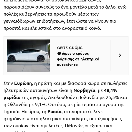
παρουσιάζουν συνεχώς το ένα μοντέλο μετά το άλλο, ενώ
πολλές κυβερνήσεις τα προωθούν μέσω των
γενναιόδωρων επιδοτήσεων, έτσι ώστε να γίνουν πιο
προσιτά και ελκυστικά στο αγοραστικό κοινό.
Δείτε ακόμα
49 ώρες ο χρόνος
φόρτισης σε ηλεκτρικό
αυτοκίνητο
Στην
Ευρώπη
, η πρώτη και με διαφορά χώρα σε πωλήσεις
ηλεκτρικών αυτοκινήτων είναι η
Νορβηγία
, με
48,1%
μερίδιο
της αγοράς. Ακολουθούν η Ισλανδία με 25,5% και
η Ολλανδία με 9,1%. Ωστόσο, σε μία τεράστια αγορά της
Γηραιάς Ηπείρου, τη
Ρωσία
, οι αγοραστές λένε
ηχηρό«νιετ» στα ηλεκτρικά αυτοκίνητα, οι ταξινομήσεις
των οποίων είναι αμελητέες. Πιθανώς οι εξαιρετικά