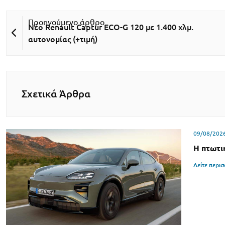
Νέο Renault Captur ECO-G 120 με 1.400 χλμ.
αυτονομίας (+τιμή)
Σχετικά Άρθρα
09/08/202
Η πτωτι
Δείτε περι