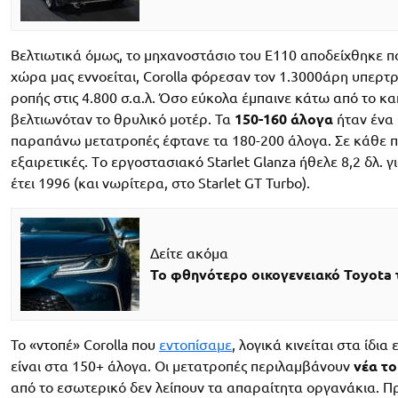
Βελτιωτικά όμως, το μηχανοστάσιο του E110 αποδείχθηκε π
χώρα μας εννοείται, Corolla φόρεσαν τον 1.3000άρη υπερτρ
ροπής στις 4.800 σ.α.λ. Όσο εύκολα έμπαινε κάτω από το καπ
βελτιωνόταν το θρυλικό μοτέρ. Τα
150-160 άλογα
ήταν ένα 
παραπάνω μετατροπές έφτανε τα 180-200 άλογα. Σε κάθε πε
εξαιρετικές. Tο εργοστασιακό Starlet Glanza ήθελε 8,2 δλ. γ
έτει 1996 (και νωρίτερα, στο Starlet GT Turbo).
Δείτε ακόμα
Το φθηνότερο οικογενειακό Toyota 
Το «ντοπέ» Corolla που
εντοπίσαμε
, λογικά κινείται στα ίδι
είναι στα 150+ άλογα. Οι μετατροπές περιλαμβάνουν
νέα το
από το εσωτερικό δεν λείπουν τα απαραίτητα οργανάκια. 