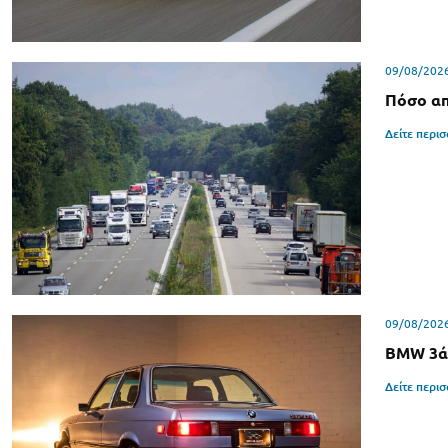
09/08/202
Πόσο απ
Δείτε περι
09/08/202
BMW 3άρ
Δείτε περι