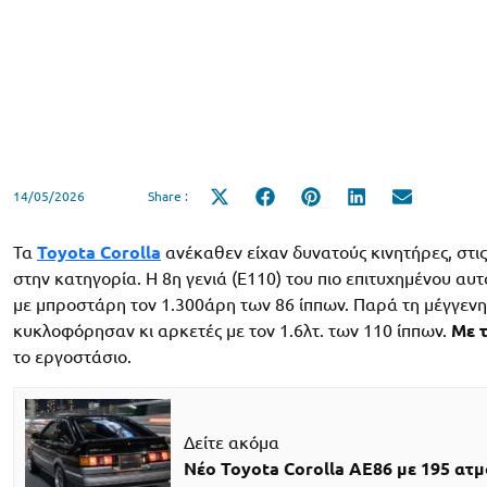
14/05/2026
Share :
Share
Share
Share
Share
Share
on
on
on
on
on
X
Facebook
Pinterest
LinkedIn
Email
(Twitter)
Τα
Toyota Corolla
ανέκαθεν είχαν δυνατούς κινητήρες, στ
στην κατηγορία. Η 8η γενιά (E110) του πιο επιτυχημένου αυ
με μπροστάρη τον 1.300άρη των 86 ίππων. Παρά τη μέγγενη
κυκλοφόρησαν κι αρκετές με τον 1.6λτ. των 110 ίππων.
Με 
το εργοστάσιο.
Δείτε ακόμα
Νέο Toyota Corolla AE86 με 195 ατ