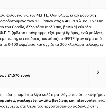
ολύ φιλόξενο για τον
4EFTE
. Ουκ ολίγα, κι όχι μόνο στη
οφοδοτούμενο των 135 ίππων στις 6.400 σ.α.λ. και 157 Nm
ό του Corolla, άλλο τόσο (πολύ πιο, βασικά) εύκολα
Φ.Π.Ε. (φίλτρο-πρόγραμμα-εξάτμιση) δρόμος, ενώ με λίγες
ρίπτωση, οι επιδόσεις που χάριζε ο 4EFTE ήταν πέρα από
ια το 0-100 χλμ./ώρα και άγγιζε τα 200 χλμ./ώρα τελικής, εν
των 21.570 ευρώ
α επίπεδα -μπορεί και λίγο καλύτερα- λόγω του ότι ο κινητήρας
υρμπίνα, wastegate, αντλία βενζίνης και intercooler
, ενώ
Προσεγμένα, στη θέση του εργοστασιακού ράδιο-CD στην