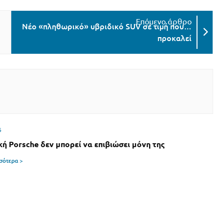
Νέο «πληθωρικό» υβριδικό SUV σε τιμή που…
προκαλεί
6
κή Porsche δεν μπορεί να επιβιώσει μόνη της
σσότερα >