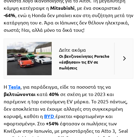
συνιστά λόγο ικανοποίησης για το Αΐτσι. Τη μεγαλύτερη
κάμψη κατέγραψε η
Mitsubishi
, με ένα σοκαριστικό
-64%
, ενώ η Honda δεν μπαίνει καν στη συζήτηση μετά την
κατάργηση του e. Άρα οι Ιάπωνες δεν θέλουν ηλεκτρικά,
σωστά; Ναι, αλλά μόνο τα δικά τους!
Δείτε ακόμα
Οι βενζινοκίνητες Porsche
«έσβησαν» τις EV σε
πωλήσεις
Η
Tesla
, για παράδειγμα, είδε τα ποσοστά της να
βελτιώνονται
κατά
40%
σε σχέση με το 2023 και
παρέμεινε η top εισαγόμενη EV μάρκα. Το 2025 πάντως,
δεν αποκλείεται να έχουμε αλλαγές στη συγκεκριμένη
κορυφή, καθότι η
BYD
έρχεται «φορτωμένη» και
«φορτισμένη». Στο
+54%
έφτασαν οι πωλήσεις των
Κινέζων στην Ιαπωνία, με μπροστάρηδες τα Atto 3, Seal