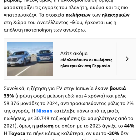
χαρακτηρίζει τις αγορές του πλανήτη, ακόμα και τις πιο
«πατριωτικές». Τα στοιχεία
πωλήσεων
των
ηλεκτρικών
στη Χώρα του Ανατέλλοντος Ηλίου, έρχονται ως η
απόλυτη πιστοποίηση των ανωτέρω.
Δείτε ακόμα
«Μπλακάουτ» οι πωλήσεις
ηλεκτρικών στη Γερμανία
Συνολικά, η ζήτηση για EV στην Ιαπωνία έκανε
βουτιά
33%
(πρώτη φορά μείωση εδώ και 4 χρόνια) και μόλις
59.376 μονάδες το 2024, αντιπροσωπεύοντας μόλις το 2%
της αγοράς. Η
Nissan
κατέλαβε πάνω από τις μισές
πωλήσεις, με 30.749 ταξινομήσεις (οι χαμηλότερες από το
2021), όμως η
μείωση
σε σχέση με το 2023 άγγιξε το
44%
.
Η
Toyota
τα πήγε κάπως καλύτερα, αν και το
-30%
δεν