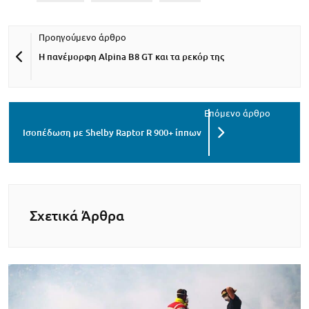
Η πανέμορφη Alpina B8 GT και τα ρεκόρ της
Ισοπέδωση με Shelby Raptor R 900+ ίππων
Σχετικά Άρθρα