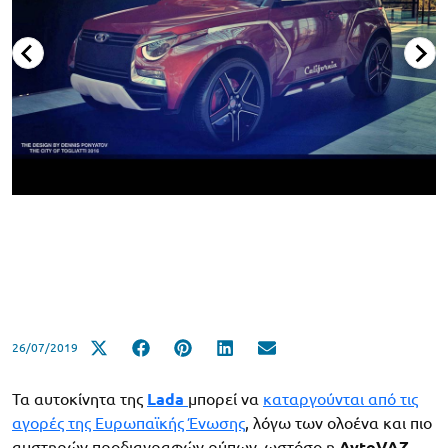
26/07/2019
Τα αυτοκίνητα της
Lada
μπορεί να
καταργούνται από τις
αγορές της Ευρωπαϊκής Ένωσης
, λόγω των ολοένα και πιο
αυστηρών προδιαγραφών ρύπων, ωστόσο η
AvtoVAZ