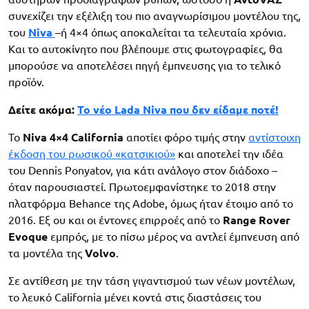
συνεχίζει την εξέλιξη του πιο αναγνωρίσιμου μοντέλου της,
του
Niva
–ή 4×4 όπως αποκαλείται τα τελευταία χρόνια.
Και το αυτοκίνητο που βλέπουμε στις φωτογραφίες, θα
μπορούσε να αποτελέσει πηγή έμπνευσης για το τελικό
προϊόν.
Δείτε ακόμα:
Το νέο Lada Niva που δεν είδαμε ποτέ!
Το
Niva 4×4 California
αποτίει φόρο τιμής στην
αντίστοιχη
έκδοση του ρωσικού «κατσικιού»
και αποτελεί την ιδέα
του Dennis Ponyatov, για κάτι ανάλογο στον διάδοχο –
όταν παρουσιαστεί. Πρωτοεμφανίστηκε το 2018 στην
πλατφόρμα Behance της Adobe, όμως ήταν έτοιμο από το
2016. Εξ ου και οι έντονες επιρροές από το
Range Rover
Evoque
εμπρός, με το πίσω μέρος να αντλεί έμπνευση από
τα μοντέλα της
Volvo
.
Σε αντίθεση με την τάση γιγαντισμού των νέων μοντέλων,
το λευκό California μένει κοντά στις διαστάσεις του