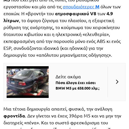
εργοστασίου και μία από τις
σπουδαιότερες
Μ
όλων των
εποχών. Η «βροντή» του
ατμοσφαιρικού V8
των
4.9
λίτρων
, το άψογο ζύγισμα του πλαισίου, η εξαιρετική
ρύθμιση της ανάρτησης, το κούμπωμα του χειροκίνητου
6ταχυτου κιβωτίου και η ηλεκτρονική «ελευθερία»,
εκπεφρασμένη από την παρουσία μόνο ενός ABS κι ενός
ESP, συνδυάζονται ιδανικά (και ηδονικά) για την
δημιουργία του «απόλυτου μηχανήματος οδήγησης».
Δείτε ακόμα
Πόσα άλογα έχει χάσει
BMW M5 με 658.000 χλμ.;
Μια τέτοια δημιουργία απαιτεί, φυσικά, την ανάλογη
φροντίδα
. Δεν γίνεται να έχεις 39άρα M5 και να μην την
διατηρείς «πένα». Και το σωστό φρεσκάρισμα του