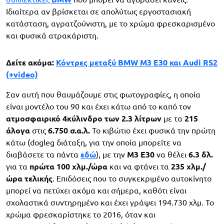
Ιδιαίτερα αν βρίσκεται σε απολύτως εργοστασιακή
κατάσταση, αγρατζούνιστη, με το χρώμα φρεσκαρισμένο
και φυσικά ατρακάριστη.
Δείτε ακόμα:
Κόντρες μεταξύ BMW M3 E30 και Audi RS2
(+video)
Σαν αυτή που θαυμάζουμε στις φωτογραφίες, η οποία
είναι μοντέλο του 90 και έχει κάτω από το καπό τον
ατμοσφαιρικό 4κύλινδρο των 2.3 λίτρων
με τα
215
άλογα
στις
6.750 σ.α.λ.
Το κιβώτιο έχει φυσικά την πρώτη
κάτω (dogleg διάταξη, για την οποία μπορείτε να
διαβάσετε τα πάντα
εδώ
), με την
Μ3 E30
να θέλει
6.3 δλ.
για τα
πρώτα 100 χλμ./ώρα
και να φτάνει τα
235 χλμ./
ώρα τελικής
. Επιδόσεις που το συγκεκριμένο αυτοκίνητο
μπορεί να πετύχει ακόμα και σήμερα, καθότι είναι
σχολαστικά συντηρημένο και έχει γράψει 194.730 χλμ. Το
χρώμα φρεσκαρίστηκε το 2016, όταν και