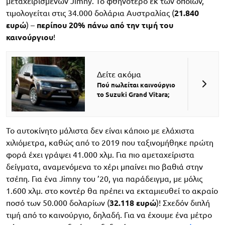
μεταχειρισμένων Jimny. Το φθηνότερο εκ των οποίων,
τιμολογείται στις 34.000 δολάρια Αυστραλίας (
21.840
ευρώ
) –
περίπου 20% πάνω από την τιμή του
καινούργιου
!
Δείτε ακόμα
Πού πωλείται καινούργιο
το Suzuki Grand Vitara;
Το αυτοκίνητο μάλιστα δεν είναι κάποιο με ελάχιστα
χιλιόμετρα, καθώς από το 2019 που ταξινομήθηκε πρώτη
φορά έχει γράψει 41.000 χλμ. Για πιο αμεταχείριστα
δείγματα, αναμενόμενα το χέρι μπαίνει πιο βαθιά στην
τσέπη. Για ένα Jimny του ’20, για παράδειγμα, με μόλις
1.600 χλμ. στο κοντέρ θα πρέπει να εκταμιευθεί το ακραίο
ποσό των 50.000 δολαρίων (
32.118 ευρώ
)! Σχεδόν διπλή
τιμή από το καινούργιο, δηλαδή. Για να έχουμε ένα μέτρο