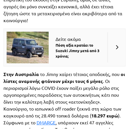
αγορές όχι μόνο συνεχίζει κανονικά, αλλά έχει τέτοια
ζήτηση ώστε τα μεταχειρισμένα είναι ακριβότερα από τα
καινούργια!
Δείτε ακόμα
Πόση αξία κρατάει το
Suzuki Jimny μετά από 3
χρόνια;
Στην Αυστραλία
το Jimny χαίρει τέτοιας αποδοχής, που
οι
λίστες αναμονής φτάνουν μέχρι τους 6 μήνες
. Οι
περιορισμοί λόγω COVID έχουν παίξει μεγάλο ρόλο στις
αργοπορημένες παραδόσεις των αυτοκινήτων, κάτι που
δίνει την καλύτερη λαβή στους «αετονύχηδες».
Καινούργιο, το ιαπωνικό off roader ξεκινά στη χώρα των
καγκουρό από τις 28.490 τοπικά δολάρια (
18.297 ευρώ
).
Σύμφωνα με το
DMARGE
, υπάρχουν εκεί 47 αγγελίες