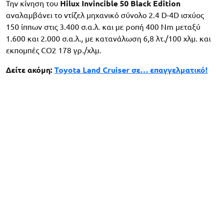
Την κίνηση του
Hilux Invincible 50 Black Edition
αναλαμβάνει το ντίζελ μηχανικό σύνολο 2.4 D-4D ισχύος
150 ίππων στις 3.400 σ.α.λ. και με ροπή 400 Nm μεταξύ
1.600 και 2.000 σ.α.λ., με κατανάλωση 6,8 λτ./100 χλμ. και
εκπομπές CO2 178 γρ./χλμ.
Δείτε ακόμη:
Toyota Land Cruiser σε… επαγγελματικό!