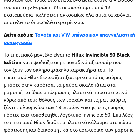
του και στην Ευρώπη. Με περισσότερες από 19
εκατομμύρια πωλήσεις παγκοσμίως όλα αυτά τα χρόνια,
αποτελεί το δημοφιλέστερο pick-up.
Δείτε ακόμη:
Toyota και VW υπέγραψαν επαγγελματική
συνεργασία
Το επετειακό μοντέλο είναι το
Hilux Invincible 50 Black
Edition
και εφοδιάζεται με μοναδικά αξεσουάρ που
τονίζουν τον σκληροτράχηλο χαρακτήρα του. Το
επετειακό Hilux ξεχωρίζει εξωτερικά από τις μαύρες
μπάρες στην καρότσα, τα μαύρα σκαλοπάτια στα
μαρσπιέ, τα ίδιας απόχρωσης πλαστικά προστατευτικά
γύρω από τους θόλους των τροχών και τις ματ μαύρες
ζάντες αλουμινίου των 18 ιντσών. Επίσης, στις εμπρός
πόρτες έχει τοποθετηθεί λογότυπο Invincible 50. Επιπλέον,
το επετειακό Hilux διαθέτει πλαστικό κάλυμμα στο χώρο
φόρτωσης και διακοσμητικά στο εσωτερικό των μαρσπιέ.