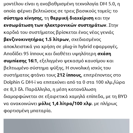
μοντέλου είναι η αναβαθμισμένη τεχνολογία DM 5.0, η
οποία φέρνει βελτιώσεις σε τρεις βασικούς τομείς: το
σύστημα κίνησης
, τη
θερμική διαχείριση
και την
ενσωμάτωση των ηλεκτρονικών συστημάτων
. Στην
καρδιά του συστήματος βρίσκεται ένας νέας γενιάς
βενζινοκινητήρας 1.5 λίτρων
, σχεδιασμένος
αποκλειστικά για χρήση σε plug-in hybrid εφαρμογές.
Αποδίδει 95 ίππους και διαθέτει υψηλότερη
σχέση
συμπίεσης 16:1
, εξελιγμένο ψεκασμό καυσίμου και
βελτιωμένο σύστημα ψύξης. Η συνολική ισχύς του
συστήματος φτάνει τους
212 ίππους
, επιτρέποντας στο
Dolphin G DM-i να επιταχύνει από τα 0 στα 100 χλμ./ώρα
σε 8,3 δλ. Παράλληλα, η μέση κατανάλωση
διαμορφώνεται σε εξαιρετικά χαμηλά επίπεδα, με τη BYD
να ανακοινώνει
μόλις 1,4 λίτρα/100 χλμ
. με πλήρως
φορτισμένη μπαταρία.