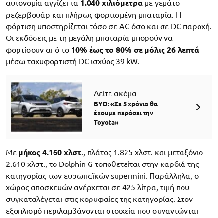
αυτονομία αγγίζει τα
1.040 χιλιόμετρα
με γεμάτο
ρεζερβουάρ και πλήρως φορτισμένη μπαταρία. Η
φόρτιση υποστηρίζεται τόσο σε AC όσο και σε DC παροχή.
Οι εκδόσεις με τη μεγάλη μπαταρία μπορούν να
φορτίσουν από το
10% έως το 80% σε μόλις 26 λεπτά
μέσω ταχυφορτιστή DC ισχύος 39 kW.
Δείτε ακόμα
BYD: «Σε 5 χρόνια θα
έχουμε περάσει την
Toyota»
Με
μήκος 4.160 χλστ
., πλάτος 1.825 χλστ. και μεταξόνιο
2.610 χλστ., το Dolphin G τοποθετείται στην καρδιά της
κατηγορίας των ευρωπαϊκών supermini. Παράλληλα, ο
χώρος αποσκευών ανέρχεται σε 425 λίτρα, τιμή που
συγκαταλέγεται στις κορυφαίες της κατηγορίας. Στον
εξοπλισμό περιλαμβάνονται στοιχεία που συναντώνται