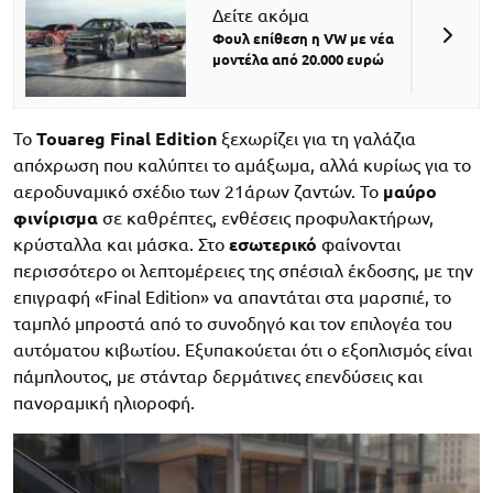
Δείτε ακόμα
Φουλ επίθεση η VW με νέα
μοντέλα από 20.000 ευρώ
To
Touareg Final Edition
ξεχωρίζει για τη γαλάζια
απόχρωση που καλύπτει το αμάξωμα, αλλά κυρίως για το
αεροδυναμικό σχέδιο των 21άρων ζαντών. Το
μαύρο
φινίρισμα
σε καθρέπτες, ενθέσεις προφυλακτήρων,
κρύσταλλα και μάσκα. Στο
εσωτερικό
φαίνονται
περισσότερο οι λεπτομέρειες της σπέσιαλ έκδοσης, με την
επιγραφή «Final Edition» να απαντάται στα μαρσπιέ, το
ταμπλό μπροστά από το συνοδηγό και τον επιλογέα του
αυτόματου κιβωτίου. Εξυπακούεται ότι ο εξοπλισμός είναι
πάμπλουτος, με στάνταρ δερμάτινες επενδύσεις και
πανοραμική ηλιοροφή.