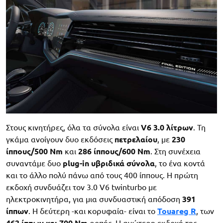
Στους κινητήρες, όλα τα σύνολα είναι
V6 3.0 λίτρων
. Τη
γκάμα ανοίγουν δυο εκδόσεις
πετρελαίου
, με
230
ίππους/500 Nm
και
286 ίππους/600 Nm
. Στη συνέχεια
συναντάμε δυο
plug-in υβριδικά σύνολα
, το ένα κοντά
και το άλλο πολύ πάνω από τους 400 ίππους. Η πρώτη
εκδοχή συνδυάζει τον 3.0 V6 twinturbo με
ηλεκτροκινητήρα, για μια συνδυαστική απόδοση
391
ίππων
. Η δεύτερη -και κορυφαία- είναι το
Touareg R
, των