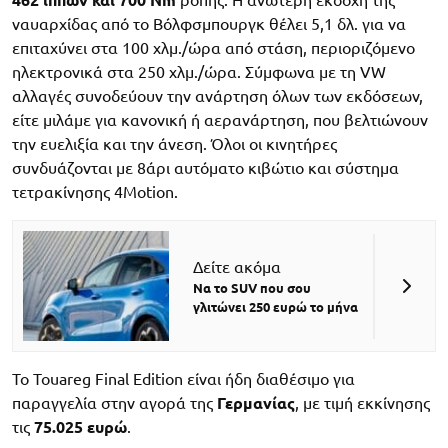
462 ίππων και 700 Nm
ροπής. Η ανώτερη εκδοχή της
ναυαρχίδας από το Βόλφσμπουργκ θέλει 5,1 δλ. για να
επιταχύνει στα 100 χλμ./ώρα από στάση, περιοριζόμενο
ηλεκτρονικά στα 250 χλμ./ώρα. Σύμφωνα με τη VW
αλλαγές συνοδεύουν την ανάρτηση όλων των εκδόσεων,
είτε μιλάμε για κανονική ή αερανάρτηση, που βελτιώνουν
την ευελιξία και την άνεση. Όλοι οι κινητήρες
συνδυάζονται με 8άρι αυτόματο κιβώτιο και σύστημα
τετρακίνησης 4Motion.
Δείτε ακόμα
Να το SUV που σου
γλιτώνει 250 ευρώ το μήνα
Το Touareg Final Edition είναι ήδη διαθέσιμο για
παραγγελία στην αγορά της
Γερμανίας
, με τιμή εκκίνησης
τις
75.025 ευρώ
.