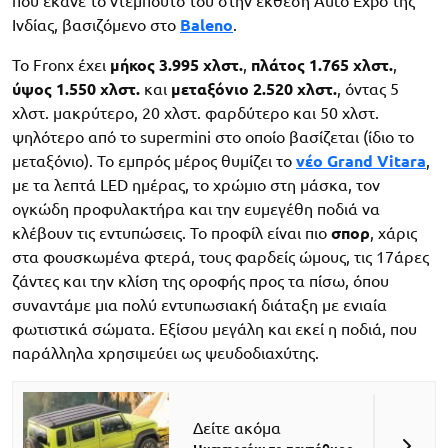
που έκανε το ντεμπούτο του στην έκθεση Auto Expo της
Ινδίας, βασιζόμενο στο
Baleno
.
Το Fronx έχει
μήκος 3.995 χλστ.
,
πλάτος 1.765 χλστ.
,
ύψος 1.550 χλστ.
και
μεταξόνιο 2.520 χλστ.
, όντας 5
χλστ. μακρύτερο, 20 χλστ. φαρδύτερο και 50 χλστ.
ψηλότερο από το supermini στο οποίο βασίζεται (ίδιο το
μεταξόνιο). Το εμπρός μέρος θυμίζει το
νέο Grand Vitara
,
με τα λεπτά LED ημέρας, το χρώμιο στη μάσκα, τον
ογκώδη προφυλακτήρα και την ευμεγέθη ποδιά να
κλέβουν τις εντυπώσεις. Το προφίλ είναι πιο
σπορ
, χάρις
στα φουσκωμένα φτερά, τους φαρδείς ώμους, τις 17άρες
ζάντες και την κλίση της οροφής προς τα πίσω, όπου
συναντάμε μια πολύ εντυπωσιακή διάταξη με ενιαία
φωτιστικά σώματα. Εξίσου μεγάλη και εκεί η ποδιά, που
παράλληλα χρησιμεύει ως ψευδοδιαχύτης.
Δείτε ακόμα