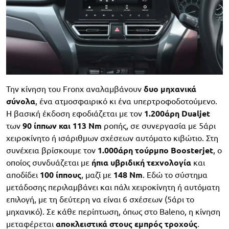
Την κίνηση του Fronx αναλαμβάνουν
δυο μηχανικά
σύνολα
, ένα ατμοσφαιρικό κι ένα υπερτροφοδοτούμενο.
Η βασική έκδοση εφοδιάζεται με τον
1.200άρη Dualjet
των
90 ίππων και 113 Nm
ροπής, σε συνεργασία με 5άρι
χειροκίνητο ή ισάριθμων σχέσεων αυτόματο κιβώτιο. Στη
συνέχεια βρίσκουμε τον
1.000άρη τούρμπο Boosterjet
, ο
οποίος συνδυάζεται με
ήπια υβριδική τεχνολογία
και
αποδίδει
100 ίππους
, μαζί με
148 Nm
. Εδώ το σύστημα
μετάδοσης περιλαμβάνει και πάλι χειροκίνητη ή αυτόματη
επιλογή, με τη δεύτερη να είναι 6 σχέσεων (5άρι το
μηχανικό). Σε κάθε περίπτωση, όπως στο Baleno, η κίνηση
μεταφέρεται
αποκλειστικά στους εμπρός τροχούς
.