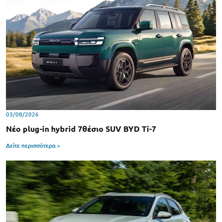
03/08/2026
Νέο plug-in hybrid 7θέσιο SUV BYD Ti-7
Δείτε περισσότερα >