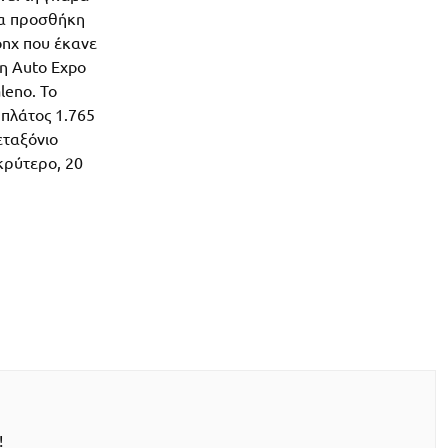
ία προσθήκη
onx που έκανε
η Auto Expo
leno. Το
 πλάτος 1.765
εταξόνιο
ακρύτερο, 20
!