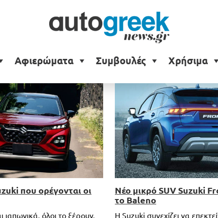
Αφιερώματα
Συμβουλές
Χρήσιμα
uzuki που ορέγονται οι
Νέο μικρό SUV Suzuki Fr
το Baleno
αι ιαπωνικά, όλοι το ξέρουν.
Η Suzuki συνεχίζει να επεκτε