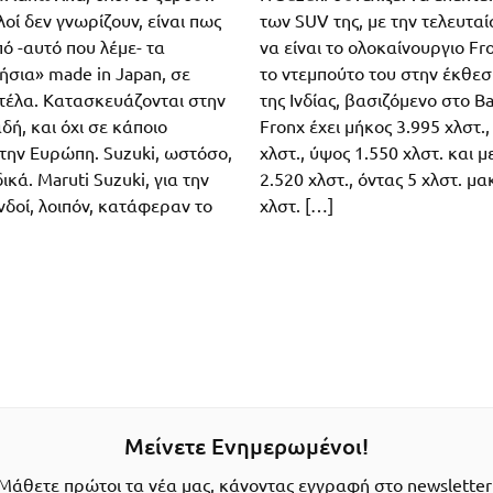
οί δεν γνωρίζουν, είναι πως
των SUV της, με την τελευτα
πό -αυτό που λέμε- τα
να είναι το ολοκαίνουργιο Fr
ήσια» made in Japan, σε
το ντεμπούτο του στην έκθεσ
τέλα. Κατασκευάζονται στην
της Ινδίας, βασιζόμενο στο Ba
δή, και όχι σε κάποιο
Fronx έχει μήκος 3.995 χλστ.,
την Ευρώπη. Suzuki, ωστόσο,
χλστ., ύψος 1.550 χλστ. και μ
ικά. Maruti Suzuki, για την
2.520 χλστ., όντας 5 χλστ. μ
Ινδοί, λοιπόν, κατάφεραν το
χλστ. […]
Μείνετε Ενημερωμένοι!
Μάθετε πρώτοι τα νέα μας, κάνοντας εγγραφή στο newsletter