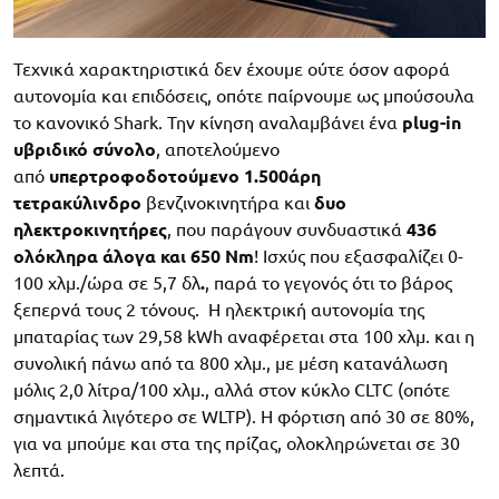
Τεχνικά χαρακτηριστικά δεν έχουμε ούτε όσον αφορά
αυτονομία και επιδόσεις, οπότε παίρνουμε ως μπούσουλα
το κανονικό Shark. Την κίνηση αναλαμβάνει ένα
plug-in
υβριδικό σύνολο
, αποτελούμενο
από
υπερτροφοδοτούμενο 1.500άρη
τετρακύλινδρο
βενζινοκινητήρα και
δυο
ηλεκτροκινητήρες
, που παράγουν συνδυαστικά
436
ολόκληρα άλογα και 650 Nm
! Ισχύς που εξασφαλίζει 0-
100 χλμ./ώρα σε 5,7 δλ
.
, παρά το γεγονός ότι το βάρος
ξεπερνά τους 2 τόνους. Η ηλεκτρική αυτονομία της
μπαταρίας των 29,58 kWh αναφέρεται στα 100 χλμ. και η
συνολική πάνω από τα 800 χλμ., με μέση κατανάλωση
μόλις 2,0 λίτρα/100 χλμ., αλλά στον κύκλο CLTC (οπότε
σημαντικά λιγότερο σε WLTP). Η φόρτιση από 30 σε 80%,
για να μπούμε και στα της πρίζας, ολοκληρώνεται σε 30
λεπτά.