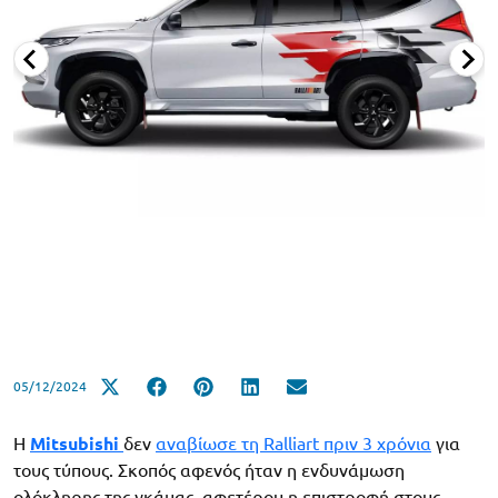
05/12/2024
Η
Mitsubishi
δεν
αναβίωσε τη Ralliart πριν 3 χρόνια
για
τους τύπους. Σκοπός αφενός ήταν η ενδυνάμωση
ολόκληρης της γκάμας, αφετέρου η επιστροφή στους