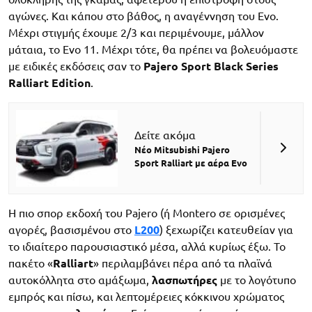
αγώνες. Και κάπου στο βάθος, η αναγέννηση του Evo.
Μέχρι στιγμής έχουμε 2/3 και περιμένουμε, μάλλον
μάταια, το Evo 11. Μέχρι τότε, θα πρέπει να βολευόμαστε
με ειδικές εκδόσεις σαν το
Pajero Sport Black Series
Ralliart Edition
.
Δείτε ακόμα
Νέο Mitsubishi Pajero
Sport Ralliart με αέρα Evo
H πιο σπορ εκδοχή του Pajero (ή Montero σε ορισμένες
αγορές, βασισμένου στο
L200
) ξεχωρίζει κατευθείαν για
το ιδιαίτερο παρουσιαστικό μέσα, αλλά κυρίως έξω. Το
πακέτο «
Ralliart
» περιλαμβάνει πέρα από τα πλαϊνά
αυτοκόλλητα στο αμάξωμα,
λασπωτήρες
με το λογότυπο
εμπρός και πίσω, και λεπτομέρειες κόκκινου χρώματος