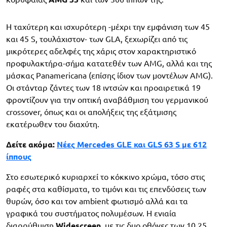
Η ταχύτερη και ισχυρότερη -μέχρι την εμφάνιση των 45
και 45 S, τουλάχιστον- των GLA, ξεχωρίζει από τις
μικρότερες αδελφές της χάρις στον χαρακτηριστικό
προφυλακτήρα-σήμα κατατεθέν των AMG, αλλά και της
μάσκας Panamericana (επίσης ίδιον των μοντέλων AMG).
Οι στάνταρ ζάντες των 18 ιντσών και προαιρετικά 19
φροντίζουν για την οπτική αναβάθμιση του γερμανικού
crossover, όπως και οι απολήξεις της εξάτμισης
εκατέρωθεν του διαχύτη.
Δείτε ακόμα:
Νέες Mercedes GLE και GLS 63 S με 612
ίππους
Στο εσωτερικό κυριαρχεί το κόκκινο χρώμα, τόσο στις
ραφές στα καθίσματα, το τιμόνι και τις επενδύσεις των
θυρών, όσο και τον ambient φωτισμό αλλά και τα
γραφικά του συστήματος πολυμέσων. Η ενιαία
διαρρύθμιση
Widescreen
, με τις δυο οθόνες των 10,25