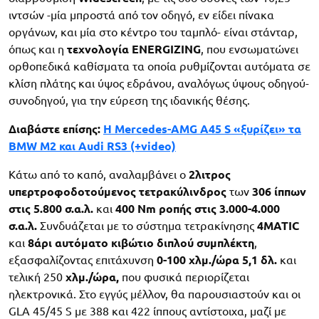
ιντσών -μία μπροστά από τον οδηγό, εν είδει πίνακα
οργάνων, και μία στο κέντρο του ταμπλό- είναι στάνταρ,
όπως και η
τεχνολογία ENERGIZING
, που ενσωματώνει
ορθοπεδικά καθίσματα τα οποία ρυθμίζονται αυτόματα σε
κλίση πλάτης και ύψος εδράνου, αναλόγως ύψους οδηγού-
συνοδηγού, για την εύρεση της ιδανικής θέσης.
Διαβάστε επίσης:
Η Mercedes-AMG A45 S «ξυρίζει» τα
BMW M2 και Audi RS3 (+video)
Κάτω από το καπό, αναλαμβάνει ο
2λιτρος
υπερτροφοδοτούμενος τετρακύλινδρος
των
306 ίππων
στις 5.800 σ.α.λ.
και
400 Nm ροπής στις 3.000-4.000
σ.α.λ.
Συνδυάζεται με το σύστημα τετρακίνησης
4MATIC
και
8άρι αυτόματο κιβώτιο διπλού συμπλέκτη
,
εξασφαλίζοντας επιτάχυνση
0-100 χλμ./ώρα 5,1 δλ.
και
τελική 250
χλμ./ώρα,
που φυσικά περιορίζεται
ηλεκτρονικά. Στο εγγύς μέλλον, θα παρουσιαστούν και οι
GLA 45/45 S με 388 και 422 ίππους αντίστοιχα, μαζί με