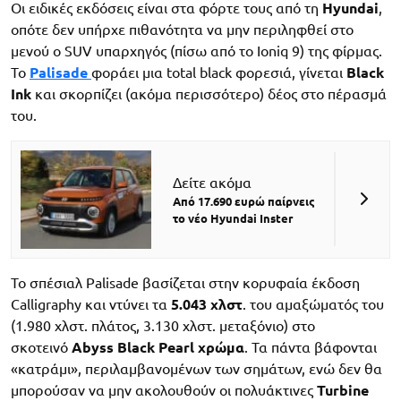
Οι ειδικές εκδόσεις είναι στα φόρτε τους από τη
Hyundai
,
οπότε δεν υπήρχε πιθανότητα να μην περιληφθεί στο
μενού ο SUV υπαρχηγός (πίσω από το Ioniq 9) της φίρμας.
Το
Palisade
φοράει μια total black φορεσιά, γίνεται
Black
Ink
και σκορπίζει (ακόμα περισσότερο) δέος στο πέρασμά
του.
Δείτε ακόμα
Από 17.690 ευρώ παίρνεις
το νέο Hyundai Inster
Το σπέσιαλ Palisade βασίζεται στην κορυφαία έκδοση
Calligraphy και ντύνει τα
5.043 χλστ
. του αμαξώματός του
(1.980 χλστ. πλάτος, 3.130 χλστ. μεταξόνιο) στο
σκοτεινό
Abyss Black Pearl χρώμα
. Τα πάντα βάφονται
«κατράμι», περιλαμβανομένων των σημάτων, ενώ δεν θα
μπορούσαν να μην ακολουθούν οι πολυάκτινες
Turbine