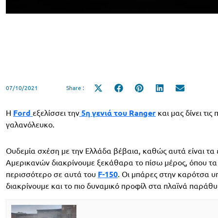
07/10/2021
Share :
Share
Share
Share
Share
Share
on
on
on
on
on
X
Facebook
Pinterest
LinkedIn
Email
(Twitter)
Η
Ford
εξελίσσει την
5η γενιά του Ranger
και μας δίνει τις
γαλανόλευκο.
Ουδεμία σχέση με την Ελλάδα βέβαια, καθώς αυτά είναι τ
Αμερικανών διακρίνουμε ξεκάθαρα το πίσω μέρος, όπου τα
περισσότερο σε αυτά του
F-150
. Οι μπάρες στην καρότσα υπ
διακρίνουμε και το πιο δυναμικό προφίλ στα πλαϊνά παράθ