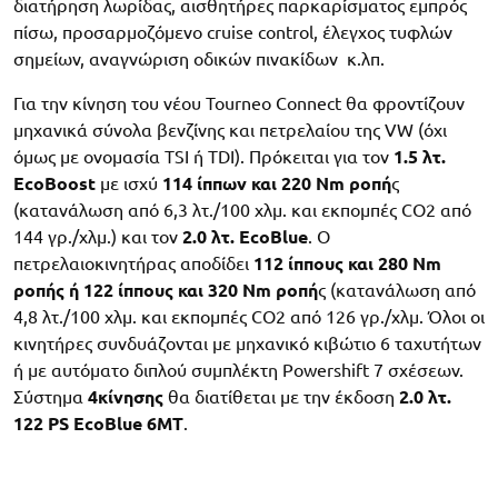
διατήρηση λωρίδας, αισθητήρες παρκαρίσματος εμπρός
πίσω, προσαρμοζόμενο cruise control, έλεγχος τυφλών
σημείων, αναγνώριση οδικών πινακίδων κ.λπ.
Για την κίνηση του νέου Tourneo Connect θα φροντίζουν
μηχανικά σύνολα βενζίνης και πετρελαίου της VW (όχι
όμως με ονομασία TSI ή TDI). Πρόκειται για τον
1.5 λτ.
EcoBoost
με ισχύ
114 ίππων και 220 Nm ροπή
ς
(κατανάλωση από 6,3 λτ./100 χλμ. και εκπομπές CO2 από
144 γρ./χλμ.) και τον
2.0 λτ. EcoBlue
. Ο
πετρελαιοκινητήρας αποδίδει
112 ίππους και 280 Nm
ροπής ή 122 ίππους και 320 Nm ροπή
ς (κατανάλωση από
4,8 λτ./100 χλμ. και εκπομπές CO2 από 126 γρ./χλμ. Όλοι οι
κινητήρες συνδυάζονται με μηχανικό κιβώτιο 6 ταχυτήτων
ή με αυτόματο διπλού συμπλέκτη Powershift 7 σχέσεων.
Σύστημα
4κίνησης
θα διατίθεται με την έκδοση
2.0 λτ.
122 PS EcoBlue 6MT
.