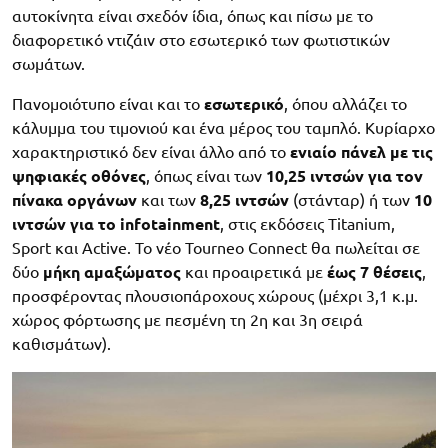
αυτοκίνητα είναι σχεδόν ίδια, όπως και πίσω με το
διαφορετικό ντιζάιν στο εσωτερικό των φωτιστικών
σωμάτων.
Πανομοιότυπο είναι και το
εσωτερικό
, όπου αλλάζει το
κάλυμμα του τιμονιού και ένα μέρος του ταμπλό. Κυρίαρχο
χαρακτηριστικό δεν είναι άλλο από το
ενιαίο πάνελ με τις
ψηφιακές οθόνες
, όπως είναι των
10,25 ιντσών για τον
πίνακα οργάνων
και των
8,25 ιντσών
(στάνταρ) ή των
10
ιντσών για το infotainment
, στις εκδόσεις Titanium,
Sport και Active. Το νέο Tourneo Connect θα πωλείται σε
δύο
μήκη αμαξώματος
και προαιρετικά με
έως 7 θέσεις
,
προσφέροντας πλουσιοπάροχους χώρους (μέχρι 3,1 κ.μ.
χώρος φόρτωσης με πεσμένη τη 2η και 3η σειρά
καθισμάτων).