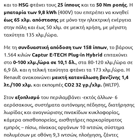
και το
HSG
φτάνει τους
25 ίππους
και τα
50 Nm ροπής
. Η
μπαταρία των 9,8 kWh
(400V) του επιτρέπει να κινηθεί
έως 65 χλμ. απόστασης
με μόνο την ηλεκτρική ενέργεια
στην πόλη και έως 50 χλμ. σε μεικτή χρήση, με μέγιστη
ταχύτητα 135 χλμ./ώρα.
Με τη
συνδυαστική απόδοση των 158 ίππων
, το βάρους
1.564 κιλών
Captur E-TECH Plug-in Hybrid
επιταχύνει
στο
0-100 χλμ./ώρα σε 10,1 δλ.
, στα 80-120 χλμ./ώρα σε
6,9 δλ. και η τελική ταχύτητα φτάνει τα 173 χλμ./ώρα. Η
Renault ανακοινώνει
μεικτή κατανάλωση βενζίνης 1,4
λτ./100 χλμ.
και εκπομπές
CO2 32 γρ./χλμ.
(WLTP).
Στον
εξοπλισμό
του περιλαμβάνει -εκτός άλλων- 6
αερόσακους, συστήματα αυτόνομης πέδησης, διατήρησης
λωρίδας και αναγνώρισης πινακίδων κυκλοφορίας,
κάμερα οπισθοπορείας, αισθητήρες παρκαρίσματος
εμπρός – πίσω, πίνακας οργάνων 10 ιντσών, σύστημα
πολυμέσων με οθόνη 9,3 ιντσών, πλοήγηση, ζάντες