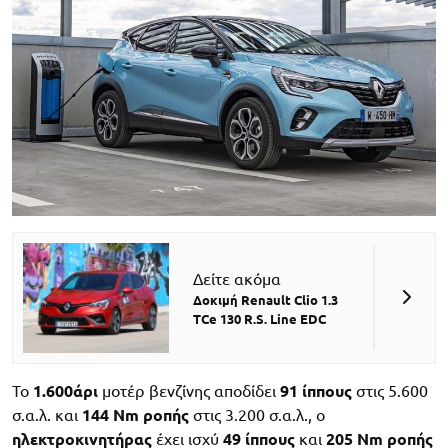
Δείτε ακόμα
Δοκιμή Renault Clio 1.3
TCe 130 R.S. Line EDC
Το
1.600άρι
μοτέρ βενζίνης αποδίδει
91 ίππους
στις 5.600
σ.α.λ. και
144 Nm ροπής
στις 3.200 σ.α.λ., ο
ηλεκτροκινητήρας
έχει ισχύ
49 ίππους
και
205 Nm ροπής