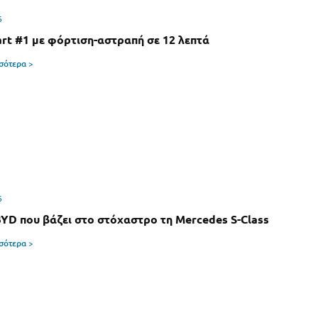
6
rt #1 με φόρτιση-αστραπή σε 12 λεπτά
σσότερα >
6
BYD που βάζει στο στόχαστρο τη Mercedes S-Class
σσότερα >