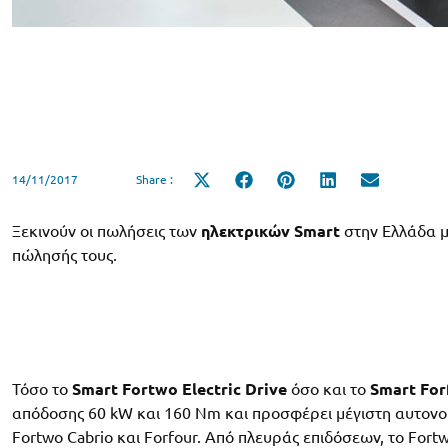
14/11/2017
Share :
Share
Share
Share
Share
Share
on
on
on
on
on
X
Facebook
Pinterest
LinkedIn
Email
(Twitter)
Ξεκινούν οι πωλήσεις των
ηλεκτρικών Smart
στην Ελλάδα μ
πώλησής τους.
Τόσο το
Smart Fortwo Electric Drive
όσο και το
Smart Forf
απόδοσης 60 kW και 160 Nm και προσφέρει μέγιστη αυτονομί
Fortwo Cabrio και Forfour. Από πλευράς επιδόσεων, το Fortw