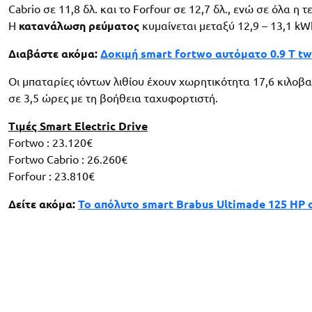
Cabrio σε 11,8 δλ. και το Forfour σε 12,7 δλ., ενώ σε όλα η
Η
κατανάλωση ρεύματος
κυμαίνεται μεταξύ 12,9 – 13,1 kWh
Διαβάστε ακόμα:
Δοκιμή smart fortwo αυτόματο 0.9 T t
Οι μπαταρίες ιόντων λιθίου έχουν χωρητικότητα 17,6 κιλοβ
σε 3,5 ώρες με τη βοήθεια ταχυφορτιστή.
Τιμές Smart Electric Drive
Fortwo : 23.120€
Fortwo Cabrio : 26.260€
Forfour : 23.810€
Δείτε ακόμα:
Το απόλυτο smart Brabus Ultimade 125 HP σ