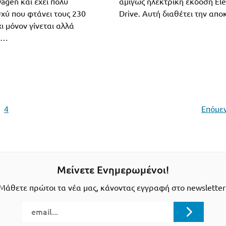
agen και έχει πολύ
αμιγώς ηλεκτρική έκδοση Elec
σχύ που φτάνει τους 230
Drive. Αυτή διαθέτει την απ
χι μόνον γίνεται αλλά
ι…
…
4
Επόμεν
Μείνετε Ενημερωμένοι!
Μάθετε πρώτοι τα νέα μας, κάνοντας εγγραφή στο newsletter