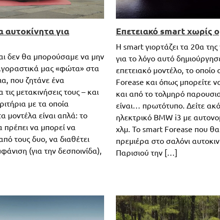
α αυτοκίνητα για
Επετειακό smart χωρίς 
Η smart γιορτάζει τα 20α της
αι δεν θα μπορούσαμε να μην
για το λόγο αυτό δημιούργησ
αγοραστικά μας «φώτα» στα
επετειακό μοντέλο, το οποίο 
α, που ζητάνε ένα
Forease και όπως μπορείτε 
α τις μετακινήσεις τους – και
και από το τολμηρό παρουσι
κριτήρια με τα οποία
είναι… πρωτότυπο. Δείτε ακό
α μοντέλα είναι απλά: το
ηλεκτρικό BMW i3 με αυτονο
α πρέπει να μπορεί να
χλμ. Το smart Forease που θα
από τους δυο, να διαθέτει
πρεμιέρα στο σαλόνι αυτοκιν
φάνιση (για την δεσποινίδα),
Παρισιού την […]