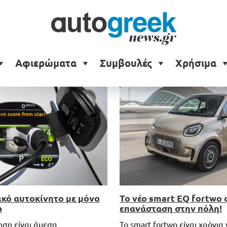
Αφιερώματα
Συμβουλές
Χρήσιμα
Το νέο smart EQ fortwo 
ικό αυτοκίνητο με μόνο
επανάσταση στην πόλη!
ώ
Το smart fortwo είναι χρόνια
ηση είναι άμεσα