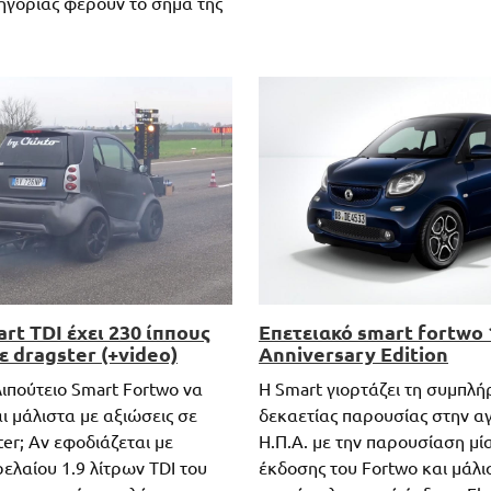
ηγορίας φέρουν το σήμα της
rt TDI έχει 230 ίππους
Επετειακό smart fortwo 
σε dragster (+video)
Anniversary Edition
ιλιπούτειο Smart Fortwo να
H Smart γιορτάζει τη συμπλ
ι μάλιστα με αξιώσεις σε
δεκαετίας παρουσίας στην α
er; Αν εφοδιάζεται με
Η.Π.Α. με την παρουσίαση μία
ελαίου 1.9 λίτρων TDI του
έκδοσης του Fortwo και μάλι