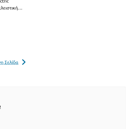
tric
οκλειστική…
η Σελίδα
!