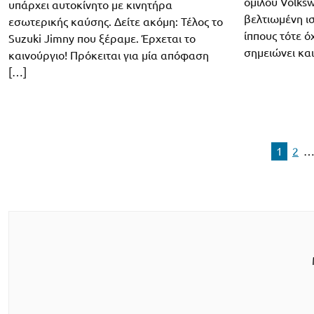
ομίλου Volksw
υπάρχει αυτοκίνητο με κινητήρα
βελτιωμένη ι
εσωτερικής καύσης. Δείτε ακόμη: Τέλος το
ίππους τότε ό
Suzuki Jimny που ξέραμε. Έρχεται το
σημειώνει κα
καινούργιο! Πρόκειται για μία απόφαση
[…]
1
2