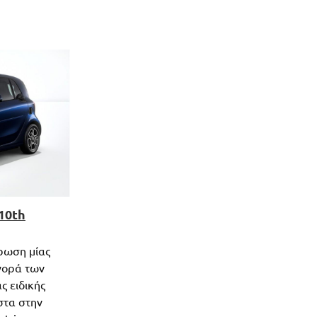
10th
ήρωση μίας
γορά των
ς ειδικής
στα στην