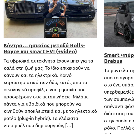
Κόντρα… ησυχίας μεταξύ Rolls-
Royce και smart EV! (+video)
Smart «πύρ
Brabus
Τα υβριδικά αυτοκίνητα έχουν μπει για τα
καλά στη ζωή μας. Το ίδιο επιχειρούν να
Τα μοντέλα τη
κάνουν και τα ηλεκτρικά. Κοινό
από το αγορα
χαρακτηριστικό των δύο, εκτός από το
στο ένα υπάρ
οικολογικό προφίλ, είναι η ησυχία που
υπερθεματίζε
προσφέρουν στις μετακινήσεις. Μιλάμε
των συμπαγών
πάντα για υβριδικά που μπορούν να
απέναντι φάσμ
κινηθούν αποκλειστικά και με το ηλεκτρικό
διάσταση του 
μοτέρ (plug-in hybrid). Τα ελάχιστα
στην οποία η
ντεσιμπέλ που δημιουργούν, […]
ρόλο. Πολλά 