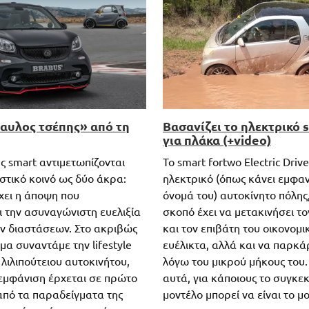
αυλος τσέπης» από τη
Βασανίζει το ηλεκτρικό 
για πλάκα (+video)
ς smart αντιμετωπίζονται
Το smart fortwo Electric Drive
στικό κοινό ως δύο άκρα:
ηλεκτρικό (όπως κάνει εμφαν
χει η άποψη που
όνομά του) αυτοκίνητο πόλης,
ι την ασυναγώνιστη ευελιξία
σκοπό έχει να μετακινήσει το
 διαστάσεων. Στο ακριβώς
και τον επιβάτη του οικονομι
α συναντάμε την lifestyle
ευέλικτα, αλλά και να παρκά
λιλιπούτειου αυτοκινήτου,
λόγω του μικρού μήκους του
 εμφάνιση έρχεται σε πρώτο
αυτά, για κάποιους το συγκε
από τα παραδείγματα της
μοντέλο μπορεί να είναι το μ