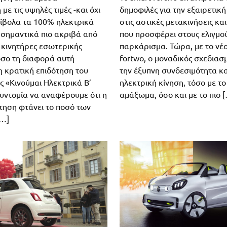
δημοφιλές για την εξαιρετική
ε τις υψηλές τιμές -και όχι
στις αστικές μετακινήσεις κα
ίβολα τα 100% ηλεκτρικά
που προσφέρει στους ελιγμού
 σημαντικά πιο ακριβά από
παρκάρισμα. Τώρα, με το νέ
ε κινητήρες εσωτερικής
fortwo, ο μοναδικός σχεδιασ
σο τη διαφορά αυτή
την έξυπνη συνδεσιμότητα κα
η κρατική επιδότηση του
ηλεκτρική κίνηση, τόσο με το
 «Κινούμαι Ηλεκτρικά Β’
αμάξωμα, όσο και με το πιο 
συντομία να αναφέρουμε ότι η
ότηση φτάνει το ποσό των
[…]