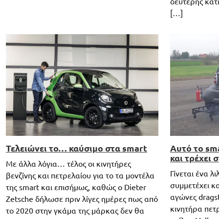
δεύτερης κατ
[…]
Τελειώνει το… καύσιμο στα smart
Αυτό το sma
και τρέχει 
Με άλλα λόγια… τέλος οι κινητήρες
Γίνεται ένα λ
βενζίνης και πετρελαίου για το τα μοντέλα
συμμετέχει κα
της smart και επισήμως, καθώς ο Dieter
αγώνες dragst
Zetsche δήλωσε πριν λίγες ημέρες πως από
κινητήρα πετρ
το 2020 στην γκάμα της μάρκας δεν θα