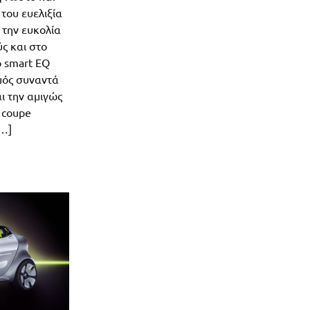
 του ευελιξία
ι την ευκολία
ς και στο
ο smart EQ
μός συναντά
ι την αμιγώς
 coupe
[…]