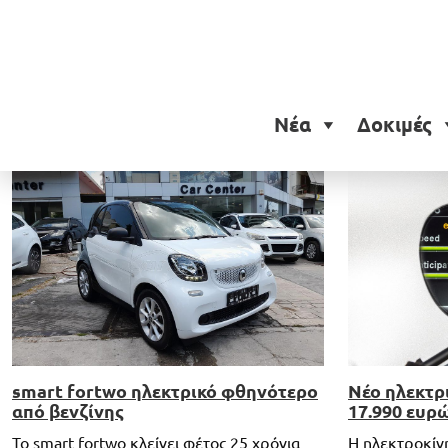
Ετικέτα:
smart fortwo
Νέα
Δοκιμές
smart fortwo ηλεκτρικό φθηνότερο
Νέο ηλεκτρ
από βενζίνης
17.990 ευρ
To smart fortwo κλείνει φέτος 25 χρόνια
Η ηλεκτροκίν