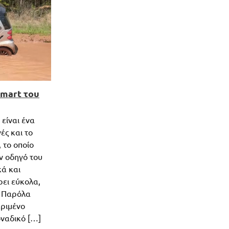
smart του
 είναι ένα
ές και το
 το οποίο
ν οδηγό του
κά και
ρει εύκολα,
. Παρόλα
κριμένο
οναδικό […]