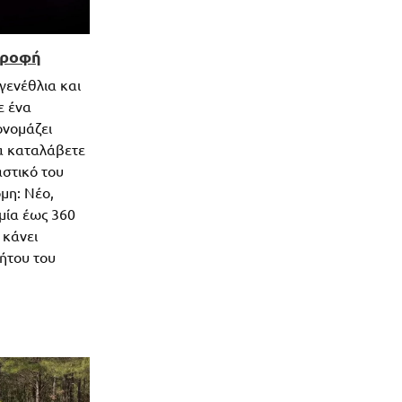
οροφή
 γενέθλια και
ε ένα
ονομάζει
να καταλάβετε
αστικό του
μη: Νέο,
μία έως 360
 κάνει
ήτου του