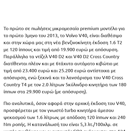
Το πρώτο σε πωλήσεις μικρομεσαίο premium μοντέλο για
το πρώτο 3μηνο του 2013, το Volvo V40, είναι διαθέσιμο
και στην χώρα μας στη νέα βενζινοκίνητη έκδοση 1.6 T2
με 120 ίππους και τιμή από 19.900 ευρώ με απόσυρση.
Παράλληλα τα ντίζελ V40 D2 και V40 D2 Cross Country
διατίθενται πλέον και με 6τάχυτο αυτόματο κιβώτιο με
τιμή από 23.400 ευρώ και 25.200 ευρώ αντίστοιχα με
απόσυρση, ενώ ξεκινά και το λανσάρισμα του V40 Cross
Country T4 με τον 2.0 λίτρων 5κύλινδρο κινητήρα των 180
ίππων στα 29.900 ευρώ (με απόσυρση).
Πιο αναλυτικά, όσον αφορά στην αρχική έκδοση του V40,
προσφέρεται με τον γνωστό turbo κινητήρα άμεσου
ψεκασμού των 1.6 λίτρων, με απόδοση 120 ίππων και 240
Nm ροπής. Η κατανάλωσή του είναι 5,3 λτ./100χλμ. σε