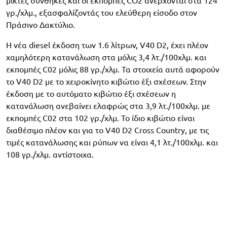
μικτές συνθήκες και οι εκπομπές CO2 ανέρχονται στα 124
γρ./χλμ., εξασφαλίζοντάς του ελεύθερη είσοδο στον
Πράσινο Δακτύλιο.
Η νέα diesel έκδοση των 1.6 λίτρων, V40 D2, έχει πλέον
χαμηλότερη κατανάλωση στα μόλις 3,4 λτ./100χλμ. και
εκπομπές C02 μόλις 88 γρ./χλμ. Τα στοιχεία αυτά αφορούν
το V40 D2 με το χειροκίνητο κιβώτιο έξι σχέσεων. Στην
έκδοση με το αυτόματο κιβώτιο έξι σχέσεων η
κατανάλωση ανεβαίνει ελαφρώς στα 3,9 λτ./100χλμ. με
εκπομπές C02 στα 102 γρ./χλμ. Το ίδιο κιβώτιο είναι
διαθέσιμο πλέον και για το V40 D2 Cross Country, με τις
τιμές κατανάλωσης και ρύπων να είναι 4,1 λτ./100χλμ. και
108 γρ./χλμ. αντίστοιχα.