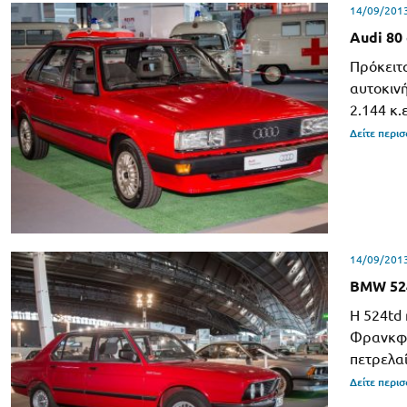
14/09/201
Audi 80
Πρόκειτα
αυτοκινή
2.144 κ.
Δείτε περι
14/09/201
BMW 52
Η 524td 
Φρανκφο
πετρελα
Δείτε περι