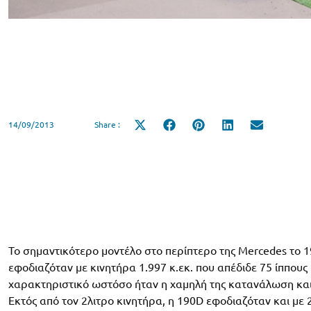
14/09/2013
Share :
Share
Share
Share
Share
Share
on
on
on
on
on
X
Facebook
Pinterest
LinkedIn
Email
(Twitter)
Το σημαντικότερο μοντέλο στο περίπτερο της
Mercedes
το 1
εφοδιαζόταν με κινητήρα 1.997 κ.εκ. που απέδιδε 75 ίππους 
χαρακτηριστικό ωστόσο ήταν η χαμηλή της κατανάλωση και 
Εκτός από τον 2λιτρο κινητήρα, η 190
D
εφοδιαζόταν και με 