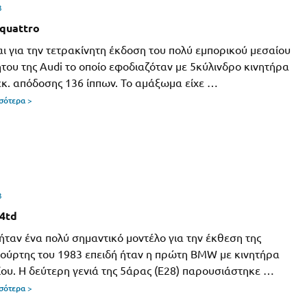
3
 quattro
ι για την τετρακίνητη έκδοση του πολύ εμπορικού μεσαίου
του της Audi το οποίο εφοδιαζόταν με 5κύλινδρο κινητήρα
εκ. απόδοσης 136 ίππων. Το αμάξωμα είχε …
σσότερα >
3
4td
ήταν ένα πολύ σημαντικό μοντέλο για την έκθεση της
ύρτης του 1983 επειδή ήταν η πρώτη BMW με κινητήρα
ίου. Η δεύτερη γενιά της 5άρας (Ε28) παρουσιάστηκε …
σσότερα >