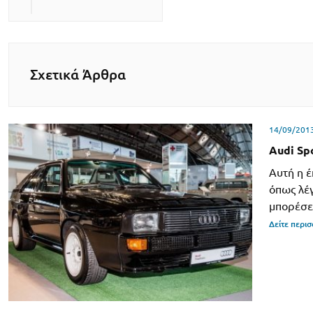
Σχετικά Άρθρα
14/09/201
Audi Sp
Aυτή η έ
όπως λέγ
μπορέσε
Δείτε περι