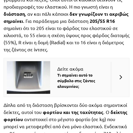
προδιαγραφές του ελαστικού. Η πιο γνωστή είναι η
διάσταση
, αν και πάλι κάποιοι
δεν γνωρίζουν τι ακριβώς
σημαίνει
. Για παράδειγμα μια διάσταση
205/55 R16
σημαίνει ότι το 205 είναι το φάρδος του ελαστικού σε
χιλιοστά, το 55 είναι η σχέση ύψους προς φάρδος διατομής
(55%), R είναι η δομή (Radial) και το 16 είναι η διάμετρος
της ζάντας σε ίντσες.
Δείτε ακόμα
Τι σημαίνει αυτό το
σύμβολο στις ζάντες
αλουμινίου;
Δίπλα από τη διάσταση βρίσκονται δύο ακόμα σημαντικοί
δείκτες, αυτοί του
φορτίου και της ταχύτητας
. Ο
δείκτης
φορτίου
αντιστοιχεί στο μέγιστο φορτίο (σε kg) που
μπορεί να μεταφερθεί από ένα μόνο ελαστικό. Ενδεικτικά