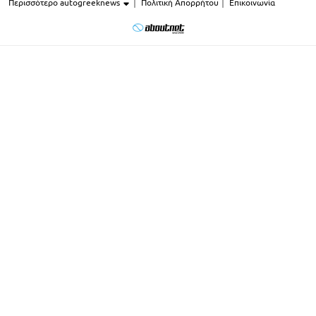
Περισσότερο autogreeknews
Πολιτική Απορρήτου
Επικοινωνία