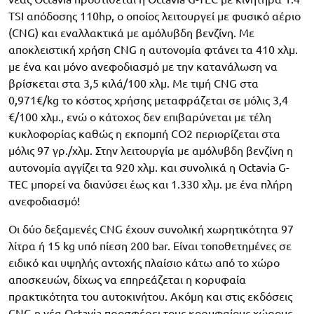
TSI απόδοσης 110hp, ο οποίος λειτουργεί με φυσικό αέριο
(CNG) και εναλλακτικά με αμόλυβδη βενζίνη. Με
αποκλειστική χρήση CNG η αυτονομία φτάνει τα 410 χλμ.
με ένα και μόνο ανεφοδιασμό με την κατανάλωση να
βρίσκεται στα 3,5 κιλά/100 χλμ. Με τιμή CNG στα
0,971€/kg το κόστος χρήσης μεταφράζεται σε μόλις 3,4
€/100 χλμ., ενώ ο κάτοχος δεν επιβαρύνεται με τέλη
κυκλοφορίας καθώς η εκπομπή CO2 περιορίζεται στα
μόλις 97 γρ./χλμ. Στην λειτουργία με αμόλυβδη βενζίνη η
αυτονομία αγγίζει τα 920 χλμ. και συνολικά η Octavia G-
TEC μπορεί να διανύσει έως και 1.330 χλμ. με ένα πλήρη
ανεφοδιασμό!
Οι δύο δεξαμενές CNG έχουν συνολική χωρητικότητα 97
λίτρα ή 15 kg υπό πίεση 200 bar. Είναι τοποθετημένες σε
ειδικό και υψηλής αντοχής πλαίσιο κάτω από το χώρο
αποσκευών, δίχως να επηρεάζεται η κορυφαία
πρακτικότητα του αυτοκινήτου. Ακόμη και στις εκδόσεις
CNG η νέα Octavia προσφέρει τους κορυφαίους χώρους