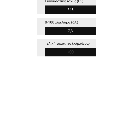
Συνδυαστική ισχύς (PS)
243
0-100 χλμ./ώρα (δλ.)
7,3
Τελική ταχύτητα (χλμ./ώρα)
200