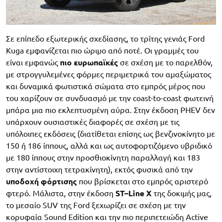
Σε επίπεδο εξωτερικής σχεδίασης, το τρίτης γενιάς Ford
Kuga εμφανίζεται πιο ώριμο από ποτέ. Οι γραμμές του
είναι εμφανώς
πιο ευρωπαϊκές
σε σχέση με το παρελθόν,
με στρογγυλεμένες φόρμες περιμετρικά του αμαξώματος
και δυναμικά φωτιστικά σώματα στο εμπρός μέρος που
του χαρίζουν σε συνδυασμό με την coast-to-coast φωτεινή
μπάρα μια πιο εκλεπτυσμένη αύρα. Στην έκδοση PHEV δεν
υπάρχουν ουσιαστικές διαφορές σε σχέση με τις
υπόλοιπες εκδόσεις (διατίθεται επίσης ως βενζινοκίνητο με
150 ή 186 ίππους, αλλά και ως αυτοφορτιζόμενο υβριδικό
με 180 ίππους στην προσθιοκίνητη παραλλαγή και 183
στην αντίστοιχη τετρακίνητη), εκτός φυσικά από την
υποδοχή
φόρτισης
που βρίσκεται στο εμπρός αριστερό
φτερό. Μάλιστα, στην έκδοση
ST
–
Line
X
της δοκιμής μας,
το μεσαίο SUV της Ford ξεχωρίζει σε σχέση με την
κορυφαία Sound Edition και την πιο περιπετειώδη Active