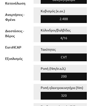
Κατανάλωση
Κυβισμός (κ.εκ.)
Αναρτήσεις -
2.488
Φρένα
Κύλινδροι/βαλβίδες
Διαστάσεις -
Βάρος
4/16
EuroNCAP
Ταχύτητες
CVT
Εξοπλισμός
Ροπή (Nm/σ.α.λ.)
200
Ροπή ηλεκτροκινητήρα (Nm)
320