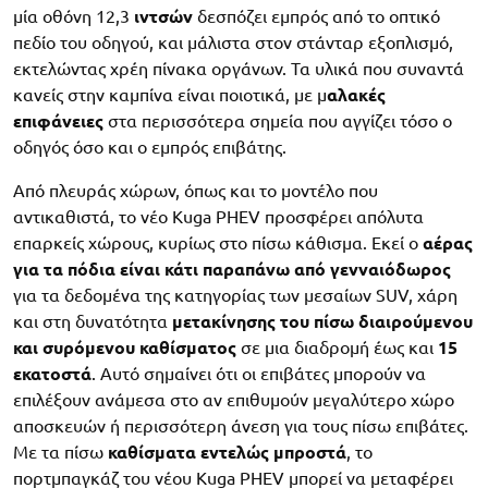
μία οθόνη 12,3
ιντσών
δεσπόζει εμπρός από το οπτικό
πεδίο του οδηγού, και μάλιστα στον στάνταρ εξοπλισμό,
εκτελώντας χρέη πίνακα οργάνων. Τα υλικά που συναντά
κανείς στην καμπίνα είναι ποιοτικά, με μ
αλακές
επιφάνειες
στα περισσότερα σημεία που αγγίζει τόσο ο
οδηγός όσο και ο εμπρός επιβάτης.
Από πλευράς χώρων, όπως και το μοντέλο που
αντικαθιστά, το νέο Kuga PHEV προσφέρει απόλυτα
επαρκείς χώρους, κυρίως στο πίσω κάθισμα. Εκεί ο
αέρας
για τα πόδια είναι κάτι παραπάνω από γενναιόδωρος
για τα δεδομένα της κατηγορίας των μεσαίων SUV, χάρη
και στη δυνατότητα
μετακίνησης του πίσω διαιρούμενου
και συρόμενου καθίσματος
σε μια διαδρομή έως και
15
εκατοστά
. Αυτό σημαίνει ότι οι επιβάτες μπορούν να
επιλέξουν ανάμεσα στο αν επιθυμούν μεγαλύτερο χώρο
αποσκευών ή περισσότερη άνεση για τους πίσω επιβάτες.
Με τα πίσω
καθίσματα εντελώς μπροστά
, το
πορτμπαγκάζ του νέου Kuga PHEV μπορεί να μεταφέρει