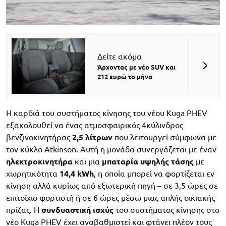
Δείτε ακόμα
Άρχοντας με νέο SUV και
212 ευρώ το μήνα
Η καρδιά του συστήματος κίνησης του νέου Kuga PHEV
εξακολουθεί να ένας ατμοσφαιρικός 4κύλινδρος
βενζινοκινητήρας
2,5 λίτρων
που λειτουργεί σύμφωνα με
τον κύκλο Atkinson. Αυτή η μονάδα συνεργάζεται με έναν
ηλεκτροκινητήρα
και μια
μπαταρία
υψηλής
τάσης
με
χωρητικότητα
14,4
kWh
, η οποία μπορεί να φορτίζεται εν
κίνηση αλλά κυρίως από εξωτερική πηγή – σε 3,5 ώρες σε
επιτοίχιο φορτιστή ή σε 6 ώρες μέσω μιας απλής οικιακής
πρίζας. Η
συνδυαστική ισχύς
του συστήματος κίνησης στο
νέο Kuga PHEV έχει αναβαθμιστεί και φτάνει πλέον τους