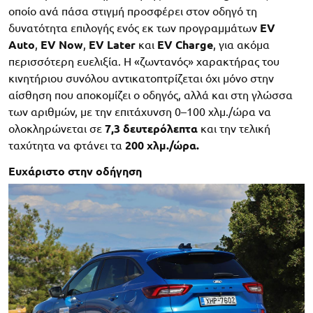
οποίο ανά πάσα στιγμή προσφέρει στον οδηγό τη
δυνατότητα επιλογής ενός εκ των προγραμμάτων
EV
Auto
,
EV
Now
,
EV
Later
και
EV
Charge
, για ακόμα
περισσότερη ευελιξία. Η «ζωντανός» χαρακτήρας του
κινητήριου συνόλου αντικατοπτρίζεται όχι μόνο στην
αίσθηση που αποκομίζει ο οδηγός, αλλά και στη γλώσσα
των αριθμών, με την επιτάχυνση 0–100 χλμ./ώρα να
ολοκληρώνεται σε
7,3
δευτερόλεπτα
και την τελική
ταχύτητα να φτάνει τα
200
χλμ./ώρα.
Ευχάριστο στην οδήγηση