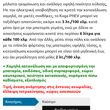
μάλιστα ηχομόνωση και ανάλογα υψηλή ποιότητα κύλισης,
Με την ηλεκτρική υποβοήθηση να κρατά την κατανάλωση
χαμηλά, σε μικτές συνθήκες, το Kuga PHEV μπορεί να
ταξιδέψει απαιτώντας ακόμα και
3 λτ./100
χλμ.
κατά
μέσο όρο με την μπαταρία γεμάτη, ενώ με άδεια οι
απαιτήσεις κυμαίνονται κοντά στα περίπου
6 λίτρα για
κάθε 100 χλμ
. Από την άλλη, μέσα στην πόλη και ανάλογα
με τα επίπεδα φόρτισης της μπαταρίας υψηλής τάσης, η
κατανάλωση καυσίμου μπορεί να είναι από μηδενική έως
και όχι μεγαλύτερη από μόλις
2 λτ./100 χλμ
.
+ Χαμηλή κατανάλωση και με αποφορτισμένη την
μπαταρία, επιδόσεις, οδική συμπεριφορά, χώροι
εσωτερικού, ποιότητα κατασκευής, συρόμενα πίσω
καθίσματα, εξοπλισμός
Τιμή, άνεση ανάρτησης στις έντονες ανωμαλίες,
έλλειψη τετρακίνησης, χώρος αποσκευών
Κινητήρας
Καύσιμο
Βενζίνη+ρεύμα