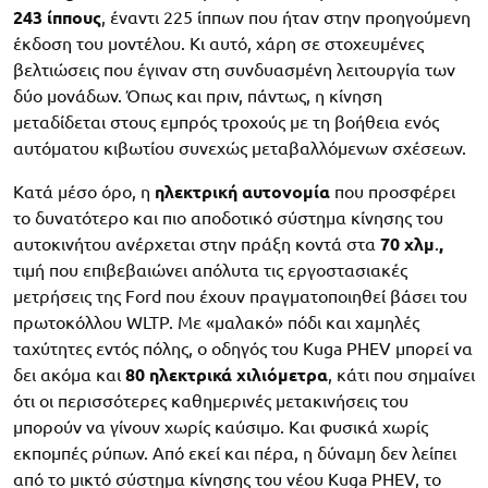
243
ίππους
, έναντι 225 ίππων που ήταν στην προηγούμενη
έκδοση του μοντέλου. Κι αυτό, χάρη σε στοχευμένες
βελτιώσεις που έγιναν στη συνδυασμένη λειτουργία των
δύο μονάδων. Όπως και πριν, πάντως, η κίνηση
μεταδίδεται στους εμπρός τροχούς με τη βοήθεια ενός
αυτόματου κιβωτίου συνεχώς μεταβαλλόμενων σχέσεων.
Κατά μέσο όρο, η
ηλεκτρική αυτονομία
που προσφέρει
το δυνατότερο και πιο αποδοτικό σύστημα κίνησης του
αυτοκινήτου ανέρχεται στην πράξη κοντά στα
70 χλμ
.
,
τιμή που επιβεβαιώνει απόλυτα τις εργοστασιακές
μετρήσεις της Ford που έχουν πραγματοποιηθεί βάσει του
πρωτοκόλλου WLTP. Με «μαλακό» πόδι και χαμηλές
ταχύτητες εντός πόλης, o οδηγός του Kuga PHEV μπορεί να
δει ακόμα και
80 ηλεκτρικά χιλιόμετρα
, κάτι που σημαίνει
ότι οι περισσότερες καθημερινές μετακινήσεις του
μπορούν να γίνουν χωρίς καύσιμο. Και φυσικά χωρίς
εκπομπές ρύπων. Από εκεί και πέρα, η δύναμη δεν λείπει
από το μικτό σύστημα κίνησης του νέου Kuga PHEV, το