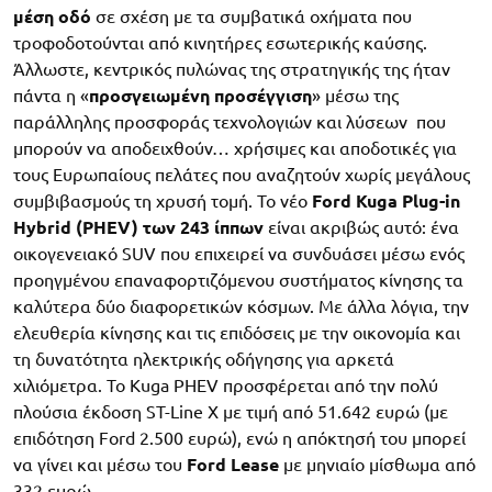
μέση
οδό
σε σχέση με τα συμβατικά οχήματα που
τροφοδοτούνται από κινητήρες εσωτερικής καύσης.
Άλλωστε, κεντρικός πυλώνας της στρατηγικής της ήταν
πάντα η «
προσγειωμένη
προσέγγιση
» μέσω της
παράλληλης προσφοράς τεχνολογιών και λύσεων που
μπορούν να αποδειχθούν… χρήσιμες και αποδοτικές για
τους Ευρωπαίους πελάτες που αναζητούν χωρίς μεγάλους
συμβιβασμούς τη χρυσή τομή. Το νέο
Ford Kuga Plug-in
Hybrid (PHEV) των 243
ίππων
είναι ακριβώς αυτό: ένα
οικογενειακό SUV που επιχειρεί να συνδυάσει μέσω ενός
προηγμένου επαναφορτιζόμενου συστήματος κίνησης τα
καλύτερα δύο διαφορετικών κόσμων. Με άλλα λόγια, την
ελευθερία κίνησης και τις επιδόσεις με την οικονομία και
τη δυνατότητα ηλεκτρικής οδήγησης για αρκετά
χιλιόμετρα. Το Kuga PHEV προσφέρεται από την πολύ
πλούσια έκδοση ST-Line X με τιμή από 51.642 ευρώ (με
επιδότηση Ford 2.500 ευρώ), ενώ η απόκτησή του μπορεί
να γίνει και μέσω του
Ford Lease
με μηνιαίο μίσθωμα από
332 ευρώ.