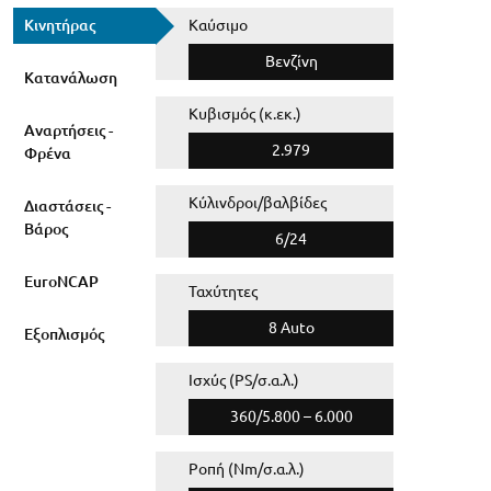
Κινητήρας
Καύσιμο
Βενζίνη
Κατανάλωση
Κυβισμός (κ.εκ.)
Αναρτήσεις -
2.979
Φρένα
Κύλινδροι/βαλβίδες
Διαστάσεις -
Βάρος
6/24
EuroNCAP
Ταχύτητες
8 Auto
Εξοπλισμός
Ισχύς (PS/σ.α.λ.)
360/5.800 – 6.000
Ροπή (Nm/σ.α.λ.)