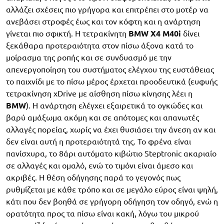
αλλάζει σχέσεις πιο γρήγορα και επιτρέπει στο μοτέρ να
ανεβάσει στροφές έως και τον κόφτη και η ανάρτηση
γίνεται πιο σφικτή. Η τετρακίνητη
BMW X4 M40i
δίνει
ξεκάθαρα προτεραιότητα στον πίσω άξονα κατά το
μοίρασμα της ροπής και σε συνδυασμό με την
απενεργοποίηση του συστήματος ελέγχου της ευστάθειας
το παιχνίδι με το πίσω μέρος έρχεται προοδευτικά (ευφυής
τετρακίνηση xDrive με αίσθηση πίσω κίνησης λέει η
BMW
). Η ανάρτηση ελέγχει εξαιρετικά το ογκώδες και
βαρύ αμάξωμα ακόμη και σε απότομες και απανωτές
αλλαγές πορείας, χωρίς να έχει θυσιάσει την άνεση αν και
δεν είναι αυτή η προτεραιότητά της. Το φρένα είναι
πανίσχυρα, το 8άρι αυτόματο κιβώτιο Steptronic ακαριαίο
σε αλλαγές και ομαλό, ενώ το τιμόνι είναι άμεσο και
ακριβές. Η θέση οδήγησης παρά το γεγονός πως
ρυθμίζεται με κάθε τρόπο και σε μεγάλο εύρος είναι ψηλή,
κάτι που δεν βοηθά σε γρήγορη οδήγηση τον οδηγό, ενώ η
ορατότητα προς τα πίσω είναι κακή, λόγω του μικρού