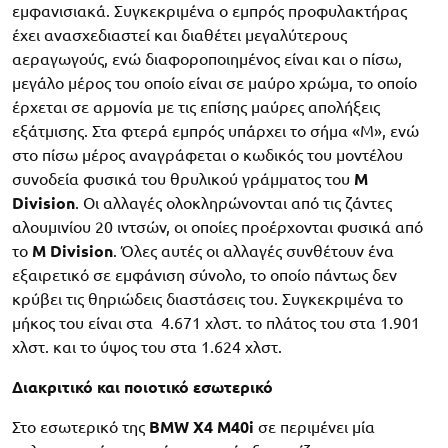
εμφανισιακά. Συγκεκριμένα ο εμπρός προφυλακτήρας
έχει ανασχεδιαστεί και διαθέτει μεγαλύτερους
αεραγωγούς, ενώ διαφοροποιημένος είναι και ο πίσω,
μεγάλο μέρος του οποίο είναι σε μαύρο χρώμα, το οποίο
έρχεται σε αρμονία με τις επίσης μαύρες απολήξεις
εξάτμισης. Στα φτερά εμπρός υπάρχει το σήμα «M», ενώ
στο πίσω μέρος αναγράφεται ο κωδικός του μοντέλου
συνοδεία φυσικά του θρυλικού γράμματος του
M
Division
. Οι αλλαγές ολοκληρώνονται από τις ζάντες
αλουμινίου 20 ιντσών, οι οποίες προέρχονται φυσικά από
το
M Division
. Όλες αυτές οι αλλαγές συνθέτουν ένα
εξαιρετικό σε εμφάνιση σύνολο, το οποίο πάντως δεν
κρύβει τις θηριώδεις διαστάσεις του. Συγκεκριμένα το
μήκος του είναι στα 4.671 χλστ. το πλάτος του στα 1.901
χλστ. και το ύψος του στα 1.624 χλστ.
Διακριτικό και ποιοτικό εσωτερικό
Στο εσωτερικό της
BMW X4 M40i
σε περιμένει μία