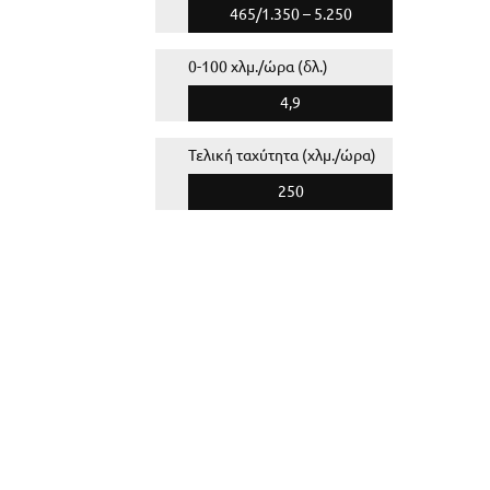
465/1.350 – 5.250
0-100 χλμ./ώρα (δλ.)
4,9
Τελική ταχύτητα (χλμ./ώρα)
250