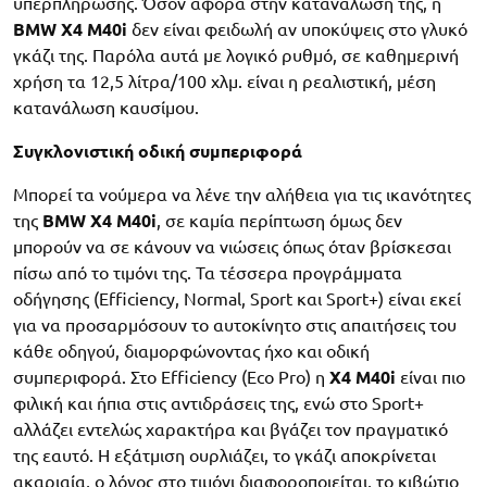
υπερπλήρωσης. Όσον αφορά στην κατανάλωσή της, η
BMW X4 M40i
δεν είναι φειδωλή αν υποκύψεις στο γλυκό
γκάζι της. Παρόλα αυτά με λογικό ρυθμό, σε καθημερινή
χρήση τα 12,5 λίτρα/100 χλμ. είναι η ρεαλιστική, μέση
κατανάλωση καυσίμου.
Συγκλονιστική οδική συμπεριφορά
Μπορεί τα νούμερα να λένε την αλήθεια για τις ικανότητες
της
BMW X4 M40i
, σε καμία περίπτωση όμως δεν
μπορούν να σε κάνουν να νιώσεις όπως όταν βρίσκεσαι
πίσω από το τιμόνι της. Τα τέσσερα προγράμματα
οδήγησης (Efficiency, Normal, Sport και Sport+) είναι εκεί
για να προσαρμόσουν το αυτοκίνητο στις απαιτήσεις του
κάθε οδηγού, διαμορφώνοντας ήχο και οδική
συμπεριφορά. Στο Efficiency (Eco Pro) η
X4
M40i
είναι πιο
φιλική και ήπια στις αντιδράσεις της, ενώ στο Sport+
αλλάζει εντελώς χαρακτήρα και βγάζει τον πραγματικό
της εαυτό. Η εξάτμιση ουρλιάζει, το γκάζι αποκρίνεται
ακαριαία, ο λόγος στο τιμόνι διαφοροποιείται, το κιβώτιο