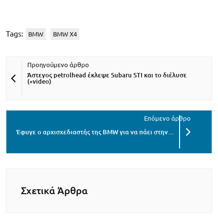
Tags:
BMW
BMW X4
Άστεγος petrolhead έκλεψε Subaru STI και το διέλυσε
(+video)
Έφυγε ο αρχισχεδιαστής της BMW για να πάει στην…
Σχετικά Άρθρα