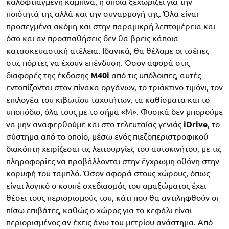
καλοφτιαγμένη καμπίνα, η οποία ξεχωρίζει για την
ποιότητά της αλλά και την συναρμογή της. Όλα είναι
προσεγμένα ακόμη και στην παραμικρή λεπτομέρεια και
όσο και αν προσπαθήσεις δεν θα βρεις κάποια
κατασκευαστική ατέλεια. Ιδανικά, θα θέλαμε οι τσέπες
στις πόρτες να έχουν επένδυση. Όσον αφορά στις
διαφορές της έκδοσης
M40i
από τις υπόλοιπες, αυτές
εντοπίζονται στον πίνακα οργάνων, το τριάκτινο τιμόνι, τον
επιλογέα του κιβωτίου ταχυτήτων, τα καθίσματα και το
υποπόδιο, όλα τους με το σήμα «M». Φυσικά δεν μπορούμε
να μην αναφερθούμε και στο τελευταίας γενιάς
iDrive
, το
σύστημα από το οποίο, μέσω ενός πιεζοπεριστροφικού
διακόπτη χειρίζεσαι τις λειτουργίες του αυτοκινήτου, με τις
πληροφορίες να προβάλλονται στην έγχρωμη οθόνη στην
κορυφή του ταμπλό. Όσον αφορά στους χώρους, όπως
είναι λογικό ο κουπέ σχεδιασμός του αμαξώματος έχει
θέσει τους περιορισμούς του, κάτι που θα αντιληφθούν οι
πίσω επιβάτες, καθώς ο χώρος για το κεφάλι είναι
περιορισμένος αν έχεις άνω του μετρίου ανάστημα. Από