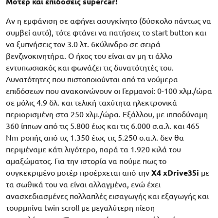
Μοτέρ και επιδόσεις supercar!
Αν η εμφάνιση σε αφήνει ασυγκίνητο (δύσκολο πάντως να
συμβεί αυτό), τότε φτάνει να πατήσεις το start button και
να ξυπνήσεις τον 3.0 λτ. 6κύλινδρο σε σειρά
βενζινοκινητήρα. Ο ήχος του είναι αν μη τι άλλο
εντυπωσιακός και φωνάζει τις δυνατότητές του.
Δυνατότητες που πιστοποιούνται από τα νούμερα
επιδόσεων που ανακοινώνουν οι Γερμανοί: 0-100 χλμ./ώρα
σε μόλις 4.9 δλ. και τελική ταχύτητα ηλεκτρονικά
περιορισμένη στα 250 χλμ./ώρα. Εξάλλου, με ιπποδύναμη
360 ίππων από τις 5.800 έως και τις 6.000 σ.α.λ. και 465
Nm ροπής από τις 1.350 έως τις 5.250 σ.α.λ. δεν θα
περιμέναμε κάτι λιγότερο, παρά τα 1.920 κιλά του
αμαξώματος. Για την ιστορία να πούμε πως το
συγκεκριμένο μοτέρ προέρχεται από την
X4 xDrive35i
με
τα σωθικά του να είναι αλλαγμένα, ενώ έχει
ανασχεδιασμένες πολλαπλές εισαγωγής και εξαγωγής και
τουρμπίνα twin scroll με μεγαλύτερη πίεση