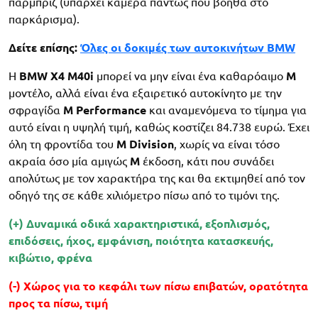
παρμπρίζ (υπάρχει κάμερα πάντως που βοηθά στο
παρκάρισμα).
Δείτε επίσης:
Όλες οι δοκιμές των αυτοκινήτων BMW
Η
BMW X4 M40i
μπορεί να μην είναι ένα καθαρόαιμο
M
μοντέλο, αλλά είναι ένα εξαιρετικό αυτοκίνητο με την
σφραγίδα
M Performance
και αναμενόμενα το τίμημα για
αυτό είναι η υψηλή τιμή, καθώς κοστίζει 84.738 ευρώ. Έχει
όλη τη φροντίδα του
M Division
, χωρίς να είναι τόσο
ακραία όσο μία αμιγώς
M
έκδοση, κάτι που συνάδει
απολύτως με τον χαρακτήρα της και θα εκτιμηθεί από τον
οδηγό της σε κάθε χιλιόμετρο πίσω από το τιμόνι της.
(+) Δυναμικά οδικά χαρακτηριστικά, εξοπλισμός,
επιδόσεις, ήχος, εμφάνιση, ποιότητα κατασκευής,
κιβώτιο, φρένα
(-) Χώρος για το κεφάλι των πίσω επιβατών, ορατότητα
προς τα πίσω, τιμή